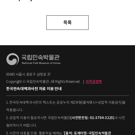
목록
03045 서울시 종로구 삼청로 37
Copyright © 국립민속박물관. All Rights Reserved.
|
저작권정책
한국민속대백과사전 자료 이용 안내
1. 한국민속대백과사전의 텍스트는 공공누리 제2유형(출처명시+상업적 이용금지)을
적용합니다.
(사전편찬팀: 02-3704-3225)
2. 상업적 이용이 필요하시면 국립민속박물관
과 사전
협의하시기 바랍니다.
[출처: 표제어명–국립민속박물관
3. 사전의 내용을 인용·활용하실 때에는 '