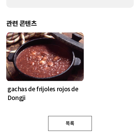
관련 콘텐츠
gachas de frijoles rojos de
Dongji
목록