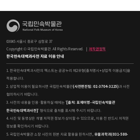
03045 서울시 종로구 삼청로 37
Copyright © 국립민속박물관. All Rights Reserved.
|
저작권정책
한국민속대백과사전 자료 이용 안내
1. 한국민속대백과사전의 텍스트는 공공누리 제2유형(출처명시+상업적 이용금지)을
적용합니다.
(사전편찬팀: 02-3704-3225)
2. 상업적 이용이 필요하시면 국립민속박물관
과 사전
협의하시기 바랍니다.
[출처: 표제어명–국립민속박물관
3. 사전의 내용을 인용·활용하실 때에는 '
한국민속대백과사전]
' 형식으로 출처를 표시해 주시기 바랍니다.
4. 사진 및 동영상은 개별 저작권 정보가 상이할 수 있으므로, 이용 전 반드시 저작권
정보를 확인하시기 바랍니다.
유물과학과(031-580-
5. 국립민속박물관 소장 사진의 원본 자료 활용을 원하시면,