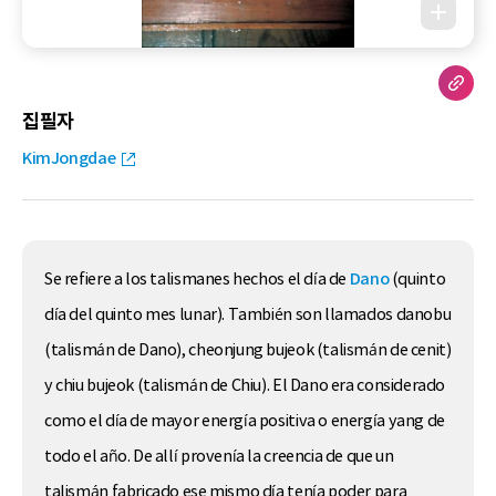
집필자
KimJongdae
Se refiere a los talismanes hechos el día de
Dano
(quinto
día del quinto mes lunar). También son llamados danobu
(talismán de Dano), cheonjung bujeok (talismán de cenit)
y chiu bujeok (talismán de Chiu). El Dano era considerado
como el día de mayor energía positiva o energía yang de
todo el año. De allí provenía la creencia de que un
talismán fabricado ese mismo día tenía poder para