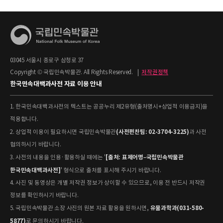
03045 서울시 종로구 삼청로 37
Copyright © 국립민속박물관. All Rights Reserved.
|
저작권정책
한국민속대백과사전 자료 이용 안내
1. 한국민속대백과사전의 텍스트는 공공누리 제2유형(출처명시+상업적 이용금지)을
적용합니다.
(사전편찬팀: 02-3704-3225)
2. 상업적 이용이 필요하시면 국립민속박물관
과 사전
협의하시기 바랍니다.
[출처: 표제어명–국립민속박물관
3. 사전의 내용을 인용·활용하실 때에는 '
한국민속대백과사전]
' 형식으로 출처를 표시해 주시기 바랍니다.
4. 사진 및 동영상은 개별 저작권 정보가 상이할 수 있으므로, 이용 전 반드시 저작권
정보를 확인하시기 바랍니다.
유물과학과(031-580-
5. 국립민속박물관 소장 사진의 원본 자료 활용을 원하시면,
5877)
로 문의하시기 바랍니다.