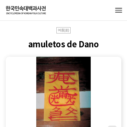
여름(夏)
amuletos de Dano