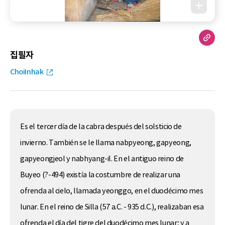
집필자
ChoiInhak
Es el tercer día de la cabra después del solsticio de
invierno. También se le llama nabpyeong, gapyeong,
gapyeongjeol y nabhyang-il. En el antiguo reino de
Buyeo (?-494) existía la costumbre de realizar una
ofrenda al cielo, llamada yeonggo, en el duodécimo mes
lunar. En el reino de Silla (57 a.C. - 935 d.C.), realizaban esa
ofrenda el día del tigre del duodécimo mes lunar; y a