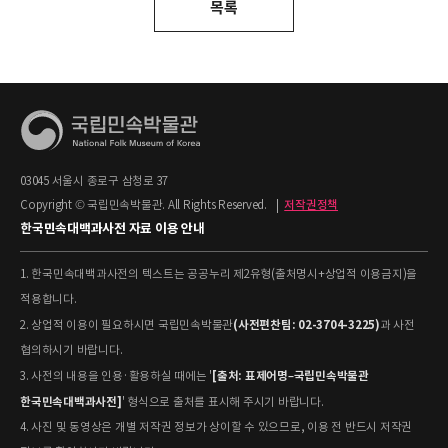
목록
03045 서울시 종로구 삼청로 37
Copyright © 국립민속박물관. All Rights Reserved.
|
저작권정책
한국민속대백과사전 자료 이용 안내
1. 한국민속대백과사전의 텍스트는 공공누리 제2유형(출처명시+상업적 이용금지)을
적용합니다.
(사전편찬팀: 02-3704-3225)
2. 상업적 이용이 필요하시면 국립민속박물관
과 사전
협의하시기 바랍니다.
[출처: 표제어명–국립민속박물관
3. 사전의 내용을 인용·활용하실 때에는 '
한국민속대백과사전]
' 형식으로 출처를 표시해 주시기 바랍니다.
4. 사진 및 동영상은 개별 저작권 정보가 상이할 수 있으므로, 이용 전 반드시 저작권