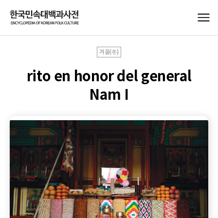
겨울(冬)
rito en honor del general
Nam I