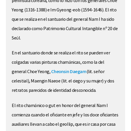
península coreana, como lo hizo con los generales Choe
Yeong (1316-1388) e Im Gyeong-eob (1594-1646). El rito
que se realiza en el santuario del general Nam I ha sido
declarado como Patrimonio Cultural Intangible nº 20 de
Seúl.
En el santuario donde se realiza el rito se pueden ver
colgadas varias pinturas chamánicas, como la del
general Choe Yeong,
Cheonsin
Daegam
(lit. señor
celestial), Maengin Naeoe (lit. el ciego y su mujer) y dos
retratos parecidos de identidad desconocida.
El rito chamánico o gut en honor del general Nam I
comienza cuando el oficiante en jefe y los doce oficiantes
auxiliares llevan a cabo el geollip, que es ir casa por casa