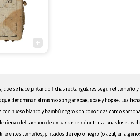
tas, que se hace juntando fichas rectangulares según el tamaño 
s que denominan al mismo son gangpae, apae y hopae. Las fich
as con hueso blanco y bambú negro son conocidas como samopae
 de ciervo del tamaño de un par de centímetros a unas loseta
 diferentes tamaños, pintados de rojo o negro (o azul, en alguno