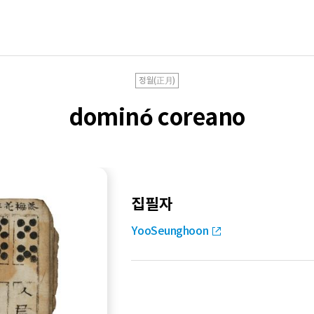
정월(正月)
dominó coreano
집필자
YooSeunghoon