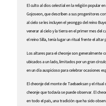
El culto al dios celestial en la religión popula
Gojoseon, que describen a sus progenitores como
al cielo se les incluyen el yeonggo del reino Bu
venerar al cielo y la tierra en el primer mes de
el reino Silla, tenía lugar un ritual frente el al
Los altares para el cheonje son generalmente con
ubicados a un lado, limitados por un gran círcul
en un día auspicioso para celebrar ocasiones esp
El cheonje del monte de Taebaeksan y el ritual
cheonje que todavía se puede observar. El cheon
en todo el país, una tradición que ha sido observ