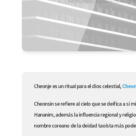
Cheonje es un ritual para el dios celestial,
Cheon
Cheonsin se refiere al cielo que se deifica a s
Hananim, además la influencia regional y religi
nombre coreano de la deidad taoísta más pod