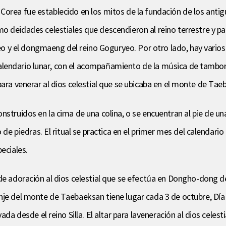
r en Corea fue establecido en los mitos de la fundación de los ant
 deidades celestiales que descendieron al reino terrestre y pasa
yeo y el dongmaeng del reino Goguryeo. Por otro lado, hay varios 
l calendario lunar, con el acompañamiento de la música de tambor
tar para venerar al dios celestial que se ubicaba en el monte de Ta
struidos en la cima de una colina, o se encuentran al pie de una
o de piedras. El ritual se practica en el primer mes del calendari
eciales.
 de adoración al dios celestial que se efectúa en Dongho-dong 
je del monte de Taebaeksan tiene lugar cada 3 de octubre, Día 
ada desde el reino Silla. El altar para laveneración al dios cele