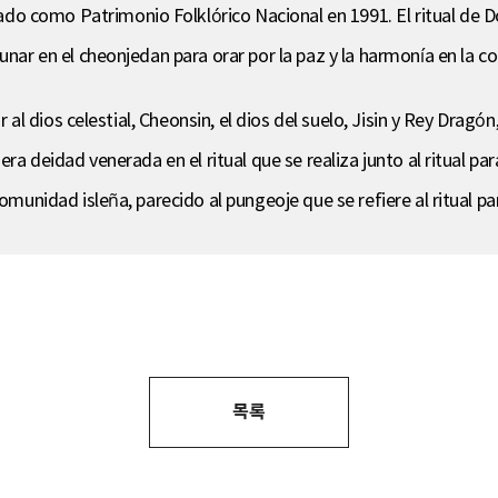
o como Patrimonio Folklórico Nacional en 1991. El ritual de D
lunar en el cheonjedan para orar por la paz y la harmonía en la 
r al dios celestial, Cheonsin, el dios del suelo, Jisin y Rey Dragón
ra deidad venerada en el ritual que se realiza junto al ritual para
comunidad isleña, parecido al pungeoje que se refiere al ritual p
목록