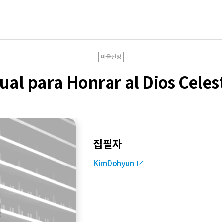
마을신앙
ual para Honrar al Dios Celes
집필자
KimDohyun