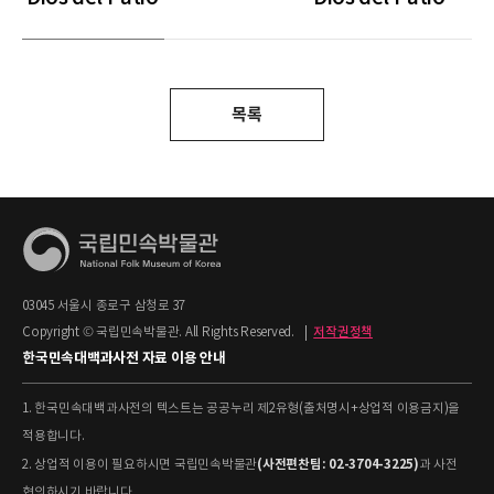
목록
03045 서울시 종로구 삼청로 37
Copyright © 국립민속박물관. All Rights Reserved.
|
저작권정책
한국민속대백과사전 자료 이용 안내
1. 한국민속대백과사전의 텍스트는 공공누리 제2유형(출처명시+상업적 이용금지)을
적용합니다.
(사전편찬팀: 02-3704-3225)
2. 상업적 이용이 필요하시면 국립민속박물관
과 사전
협의하시기 바랍니다.