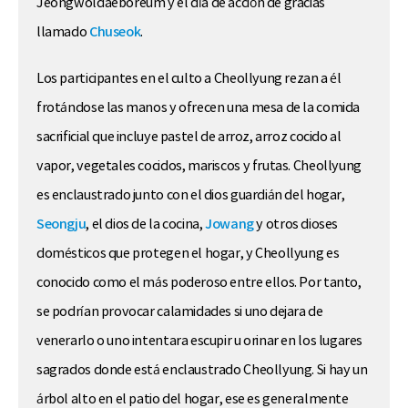
Jeongwoldaeboreum y el día de acción de gracias
llamado
Chuseok
.
Los participantes en el culto a Cheollyung rezan a él
frotándose las manos y ofrecen una mesa de la comida
sacrificial que incluye pastel de arroz, arroz cocido al
vapor, vegetales cocidos, mariscos y frutas. Cheollyung
es enclaustrado junto con el dios guardián del hogar,
Seongju
, el dios de la cocina,
Jowang
y otros dioses
domésticos que protegen el hogar, y Cheollyung es
conocido como el más poderoso entre ellos. Por tanto,
se podrían provocar calamidades si uno dejara de
venerarlo o uno intentara escupir u orinar en los lugares
sagrados donde está enclaustrado Cheollyung. Si hay un
árbol alto en el patio del hogar, ese es generalmente