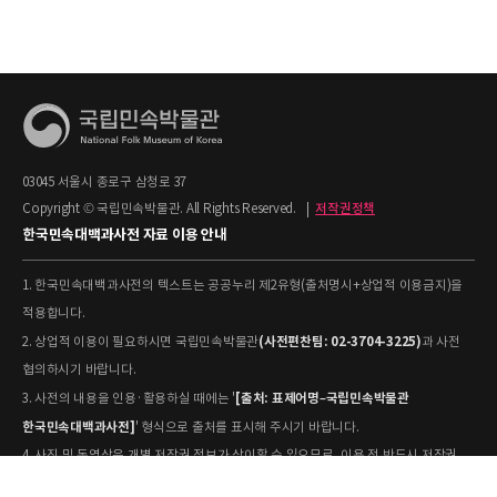
03045 서울시 종로구 삼청로 37
Copyright © 국립민속박물관. All Rights Reserved.
|
저작권정책
한국민속대백과사전 자료 이용 안내
1. 한국민속대백과사전의 텍스트는 공공누리 제2유형(출처명시+상업적 이용금지)을
적용합니다.
(사전편찬팀: 02-3704-3225)
2. 상업적 이용이 필요하시면 국립민속박물관
과 사전
협의하시기 바랍니다.
[출처: 표제어명–국립민속박물관
3. 사전의 내용을 인용·활용하실 때에는 '
한국민속대백과사전]
' 형식으로 출처를 표시해 주시기 바랍니다.
4. 사진 및 동영상은 개별 저작권 정보가 상이할 수 있으므로, 이용 전 반드시 저작권
정보를 확인하시기 바랍니다.