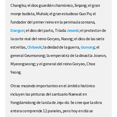
Changbu; el dios guardián chamánico, Sinjang; el gran
monje budista, Muhak; el gran estudioso Guo Pu; el
fundador del primer reino en la península coreana,
Dangun
; el dios del parto, Tríada
Jeseok
; el protector de
la corte real del reino Goryeo, Naong; el dios de las siete
estrellas,
Chilseok
; la deidad de la guerra,
Gunung
; el
general Geumseong; la emperatriz de la dinastía Joseon,
Myeongseong; y el general del reino Goryeo, Choe
Yeong.
Otras musindo importantes en el ámbito histórico
incluyen las pinturas del santuario Naewat en
Yongdamdong de la isla de Jeju-do. Se cree que la obra
entera comprende 12 paneles, pero hoy en día se