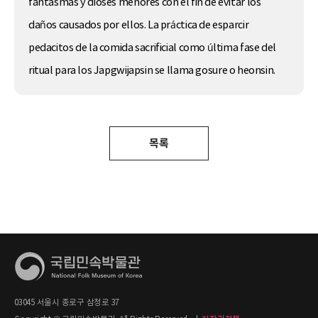
fantasmas y dioses menores con el fin de evitar los
daños causados por ellos. La práctica de esparcir
pedacitos de la comida sacrificial como última fase del
ritual para los
Japgwijapsin
se llama gosure o heonsin.
목록
03045 서울시 종로구 삼청로 37