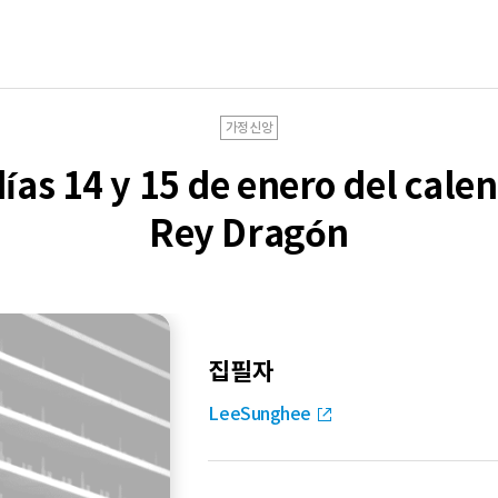
가정신앙
ías 14 y 15 de enero del cale
Rey Dragón
집필자
LeeSunghee