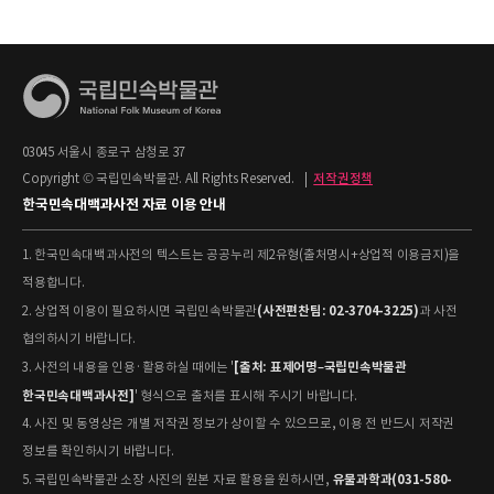
03045 서울시 종로구 삼청로 37
Copyright © 국립민속박물관. All Rights Reserved.
|
저작권정책
한국민속대백과사전 자료 이용 안내
1. 한국민속대백과사전의 텍스트는 공공누리 제2유형(출처명시+상업적 이용금지)을
적용합니다.
(사전편찬팀: 02-3704-3225)
2. 상업적 이용이 필요하시면 국립민속박물관
과 사전
협의하시기 바랍니다.
[출처: 표제어명–국립민속박물관
3. 사전의 내용을 인용·활용하실 때에는 '
한국민속대백과사전]
' 형식으로 출처를 표시해 주시기 바랍니다.
4. 사진 및 동영상은 개별 저작권 정보가 상이할 수 있으므로, 이용 전 반드시 저작권
정보를 확인하시기 바랍니다.
유물과학과(031-580-
5. 국립민속박물관 소장 사진의 원본 자료 활용을 원하시면,