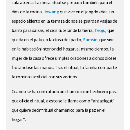
sala abierta. La mesa ritual se prepara también para el
dios de la cocina,
Jowang
que vive en el jangdokdae, un
espacio abierto en la terraza donde se guardan vasijas de
barro para salsas, el dios tutelar de la tierra,
Teoju
, que
queda en el patio, o la diosa del parto,
Samsin
, que vive
en la habitación interior del hogar, al mismo tiempo, la
mujer de la casa ofrece simples oraciones a dichos dioses
frotándose las manos. Tras el ritual, la familia comparte
la comida sacrificial con sus vecinos.
Cuando se ha contratado un chamán o un hechicero para
que oficie el ritual, a esto se le llama como “antaekgut”
que quiere decir “ritual chamánico para la paz en el
hogar”.