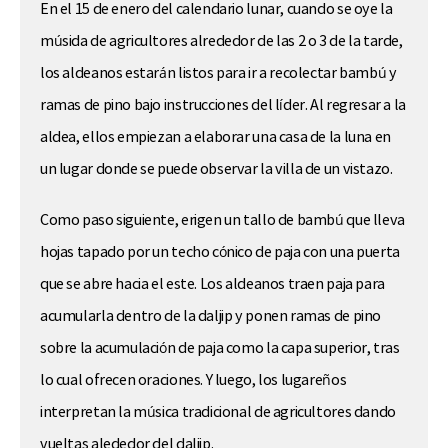
En el 15 de enero del calendario lunar, cuando se oye la
músida de agricultores alrededor de las 2 o 3 de la tarde,
los aldeanos estarán listos para ir a recolectar bambú y
ramas de pino bajo instrucciones del líder. Al regresar a la
aldea, ellos empiezan a elaborar una casa de la luna en
un lugar donde se puede observar la villa de un vistazo.
Como paso siguiente, erigen un tallo de bambú que lleva
hojas tapado por un techo cónico de paja con una puerta
que se abre hacia el este. Los aldeanos traen paja para
acumularla dentro de la daljip y ponen ramas de pino
sobre la acumulación de paja como la capa superior, tras
lo cual ofrecen oraciones. Y luego, los lugareños
interpretan la música tradicional de agricultores dando
vueltas alededor del daljip.