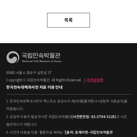
목록
03045 서울시 종로구 삼청로 37
Copyright © 국립민속박물관. All Rights Reserved.
|
저작권정책
한국민속대백과사전 자료 이용 안내
1. 한국민속대백과사전의 텍스트는 공공누리 제2유형(출처명시+상업적 이용금지)을
적용합니다.
(사전편찬팀: 02-3704-3225)
2. 상업적 이용이 필요하시면 국립민속박물관
과 사전
협의하시기 바랍니다.
[출처: 표제어명–국립민속박물관
3. 사전의 내용을 인용·활용하실 때에는 '