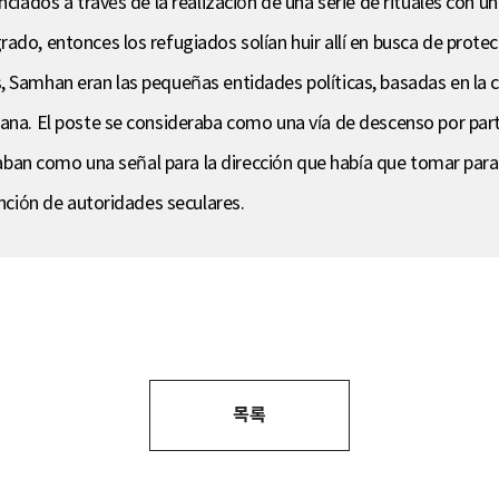
nciados a través de la realización de una serie de rituales con 
do, entonces los refugiados solían huir allí en busca de protecc
, Samhan eran las pequeñas entidades políticas, basadas en la c
na. El poste se consideraba como una vía de descenso por parte d
lizaban como una señal para la dirección que había que tomar par
ención de autoridades seculares.
목록