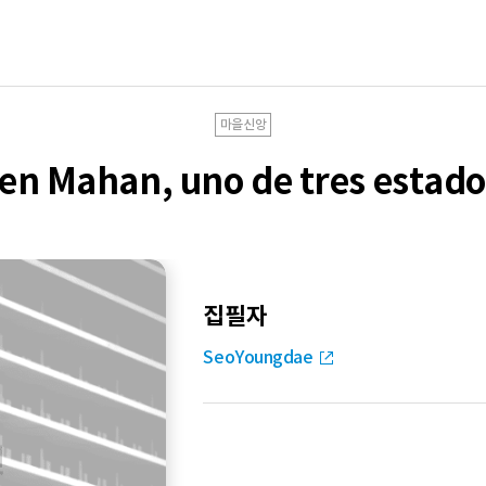
마을신앙
 en Mahan, uno de tres estado
집필자
SeoYoungdae