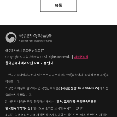
목록
03045 서울시 종로구 삼청로 37
Copyright © 국립민속박물관. All Rights Reserved.
|
저작권정책
한국민속대백과사전 자료 이용 안내
1. 한국민속대백과사전의 텍스트는 공공누리 제2유형(출처명시+상업적 이용금지)을
적용합니다.
(사전편찬팀: 02-3704-3225)
2. 상업적 이용이 필요하시면 국립민속박물관
과 사전
협의하시기 바랍니다.
[출처: 표제어명–국립민속박물관
3. 사전의 내용을 인용·활용하실 때에는 '
한국민속대백과사전]
' 형식으로 출처를 표시해 주시기 바랍니다.
4. 사진 및 동영상은 개별 저작권 정보가 상이할 수 있으므로, 이용 전 반드시 저작권