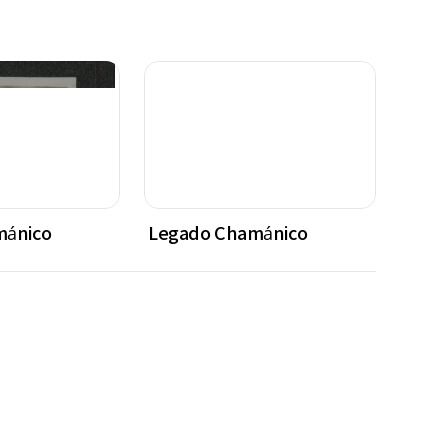
mánico
Legado Chamánico
Lega