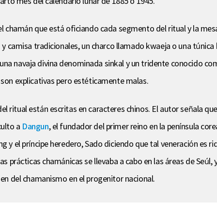
uarto mes del calendario lunar de 1885 o 1945.
del chamán que está oficiando cada segmento del ritual y la mes
da y camisa tradicionales, un charco llamado kwaeja o una túnic
 una navaja divina denominada sinkal y un tridente conocido c
 son explicativas pero estéticamente malas.
l ritual están escritas en caracteres chinos. El autor señala q
culto a
Dangun
, el fundador del primer reino en la península co
g y el príncipe heredero, Sado diciendo que tal veneración es ridí
as prácticas chamánicas se llevaba a cabo en las áreas de Seúl, y 
igen del chamanismo en el progenitor nacional.