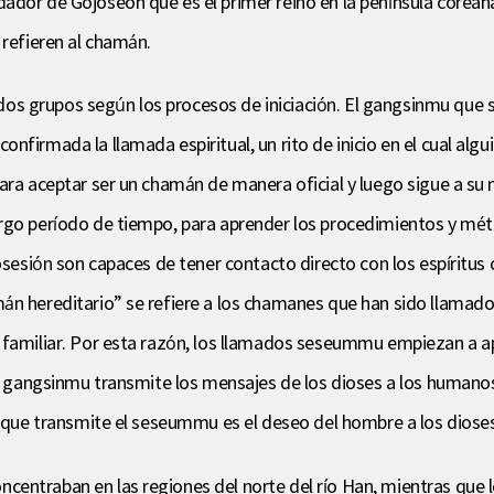
ndador de Gojoseon que es el primer reino en la península corean
 refieren al chamán.
 grupos según los procesos de iniciación. El gangsinmu que si
nfirmada la llamada espiritual, un rito de inicio en el cual alg
para aceptar ser un chamán de manera oficial y luego sigue a su
argo período de tiempo, para aprender los procedimientos y mé
osesión son capaces de tener contacto directo con los espíritus 
án hereditario” se refiere a los chamanes que han sido llamad
 familiar. Por esta razón, los llamados seseummu empiezan a a
el gangsinmu transmite los mensajes de los dioses a los humanos
o que transmite el seseummu es el deseo del hombre a los dioses
centraban en las regiones del norte del río Han, mientras qu