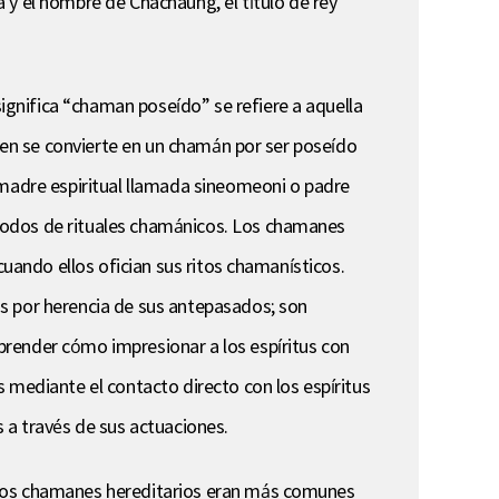
a y el nombre de Chachaung, el título de rey
gnifica “chaman poseído” se refiere a aquella
uien se convierte en un chamán por ser poseído
 madre espiritual llamada sineomeoni o padre
todos de rituales chamánicos. Los chamanes
cuando ellos ofician sus ritos chamanísticos.
os por herencia de sus antepasados; son
prender cómo impresionar a los espíritus con
 mediante el contacto directo con los espíritus
 a través de sus actuaciones.
e los chamanes hereditarios eran más comunes