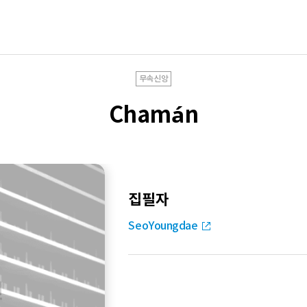
무속신앙
Chamán
집필자
SeoYoungdae