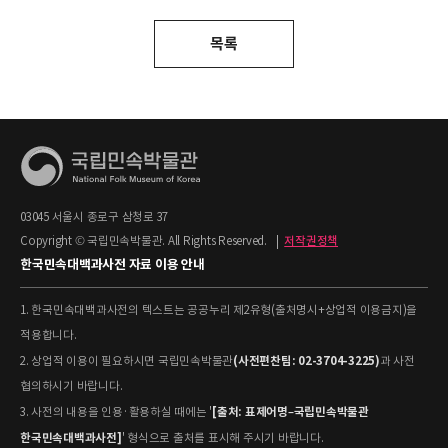
목록
03045 서울시 종로구 삼청로 37
Copyright © 국립민속박물관. All Rights Reserved.
|
저작권정책
한국민속대백과사전 자료 이용 안내
1. 한국민속대백과사전의 텍스트는 공공누리 제2유형(출처명시+상업적 이용금지)을
적용합니다.
(사전편찬팀: 02-3704-3225)
2. 상업적 이용이 필요하시면 국립민속박물관
과 사전
협의하시기 바랍니다.
[출처: 표제어명–국립민속박물관
3. 사전의 내용을 인용·활용하실 때에는 '
한국민속대백과사전]
' 형식으로 출처를 표시해 주시기 바랍니다.