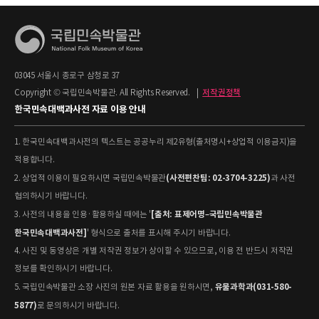
03045 서울시 종로구 삼청로 37
Copyright © 국립민속박물관. All Rights Reserved.
|
저작권정책
한국민속대백과사전 자료 이용 안내
1. 한국민속대백과사전의 텍스트는 공공누리 제2유형(출처명시+상업적 이용금지)을
적용합니다.
(사전편찬팀: 02-3704-3225)
2. 상업적 이용이 필요하시면 국립민속박물관
과 사전
협의하시기 바랍니다.
[출처: 표제어명–국립민속박물관
3. 사전의 내용을 인용·활용하실 때에는 '
한국민속대백과사전]
' 형식으로 출처를 표시해 주시기 바랍니다.
4. 사진 및 동영상은 개별 저작권 정보가 상이할 수 있으므로, 이용 전 반드시 저작권
정보를 확인하시기 바랍니다.
유물과학과(031-580-
5. 국립민속박물관 소장 사진의 원본 자료 활용을 원하시면,
5877)
로 문의하시기 바랍니다.