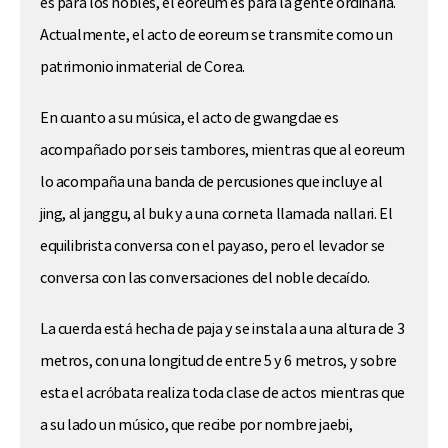
es para los nobles, el eoreum es para la gente ordinaria.
Actualmente, el acto de eoreum se transmite como un
patrimonio inmaterial de Corea.
En cuanto a su música, el acto de gwangdae es
acompañado por seis tambores, mientras que al eoreum
lo acompaña una banda de percusiones que incluye al
jing, al janggu, al buk y a una corneta llamada nallari. El
equilibrista conversa con el payaso, pero el levador se
conversa con las conversaciones del noble decaído.
La cuerda está hecha de paja y se instala a una altura de 3
metros, con una longitud de entre 5 y 6 metros, y sobre
esta el acróbata realiza toda clase de actos mientras que
a su lado un músico, que recibe por nombre jaebi,