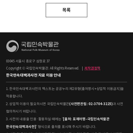
목록
03045 서울시 종로구 삼청로 37
Copyright © 국립민속박물관. All Rights Reserved.
|
저작권정책
한국민속대백과사전 자료 이용 안내
1. 한국민속대백과사전의 텍스트는 공공누리 제2유형(출처명시+상업적 이용금지)을
적용합니다.
(사전편찬팀: 02-3704-3225)
2. 상업적 이용이 필요하시면 국립민속박물관
과 사전
협의하시기 바랍니다.
[출처: 표제어명–국립민속박물관
3. 사전의 내용을 인용·활용하실 때에는 '
한국민속대백과사전]
' 형식으로 출처를 표시해 주시기 바랍니다.