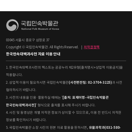
03045 서울시 종로구 삼청로 37
Copyright © 국립민속박물관. All Rights Reserved.
|
저작권정책
한국민속대백과사전 자료 이용 안내
1. 한국민속대백과사전의 텍스트는 공공누리 제2유형(출처명시+상업적 이용금지)을
적용합니다.
(사전편찬팀: 02-3704-3225)
2. 상업적 이용이 필요하시면 국립민속박물관
과 사전
협의하시기 바랍니다.
[출처: 표제어명–국립민속박물관
3. 사전의 내용을 인용·활용하실 때에는 '
한국민속대백과사전]
' 형식으로 출처를 표시해 주시기 바랍니다.
4. 사진 및 동영상은 개별 저작권 정보가 상이할 수 있으므로, 이용 전 반드시 저작권
정보를 확인하시기 바랍니다.
유물과학과(031-580-
5. 국립민속박물관 소장 사진의 원본 자료 활용을 원하시면,