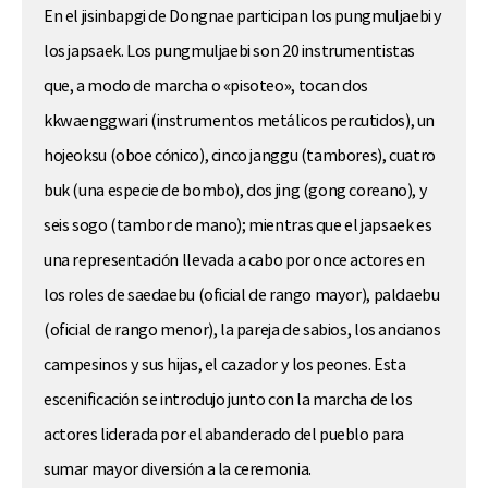
En el jisinbapgi de Dongnae participan los pungmuljaebi y
los japsaek. Los pungmuljaebi son 20 instrumentistas
que, a modo de marcha o «pisoteo», tocan dos
kkwaenggwari (instrumentos metálicos percutidos), un
hojeoksu (oboe cónico), cinco janggu (tambores), cuatro
buk (una especie de bombo), dos jing (gong coreano), y
seis sogo (tambor de mano); mientras que el japsaek es
una representación llevada a cabo por once actores en
los roles de saedaebu (oficial de rango mayor), paldaebu
(oficial de rango menor), la pareja de sabios, los ancianos
campesinos y sus hijas, el cazador y los peones. Esta
escenificación se introdujo junto con la marcha de los
actores liderada por el abanderado del pueblo para
sumar mayor diversión a la ceremonia.