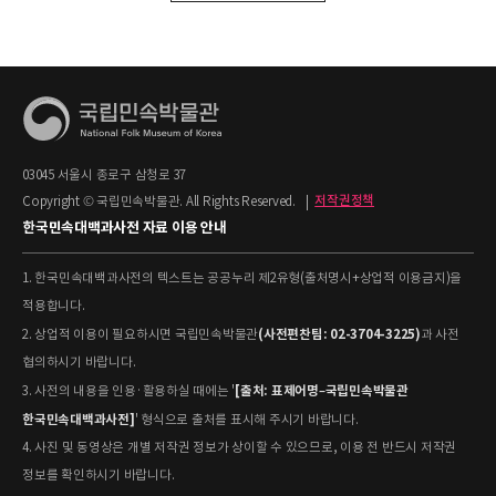
03045 서울시 종로구 삼청로 37
Copyright © 국립민속박물관. All Rights Reserved.
|
저작권정책
한국민속대백과사전 자료 이용 안내
1. 한국민속대백과사전의 텍스트는 공공누리 제2유형(출처명시+상업적 이용금지)을
적용합니다.
(사전편찬팀: 02-3704-3225)
2. 상업적 이용이 필요하시면 국립민속박물관
과 사전
협의하시기 바랍니다.
[출처: 표제어명–국립민속박물관
3. 사전의 내용을 인용·활용하실 때에는 '
한국민속대백과사전]
' 형식으로 출처를 표시해 주시기 바랍니다.
4. 사진 및 동영상은 개별 저작권 정보가 상이할 수 있으므로, 이용 전 반드시 저작권
정보를 확인하시기 바랍니다.