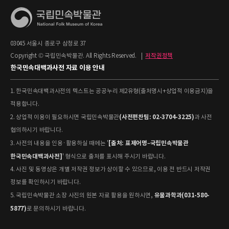
03045 서울시 종로구 삼청로 37
Copyright © 국립민속박물관. All Rights Reserved.
|
저작권정책
한국민속대백과사전 자료 이용 안내
1. 한국민속대백과사전의 텍스트는 공공누리 제2유형(출처명시+상업적 이용금지)을
적용합니다.
(사전편찬팀: 02-3704-3225)
2. 상업적 이용이 필요하시면 국립민속박물관
과 사전
협의하시기 바랍니다.
[출처: 표제어명–국립민속박물관
3. 사전의 내용을 인용·활용하실 때에는 '
한국민속대백과사전]
' 형식으로 출처를 표시해 주시기 바랍니다.
4. 사진 및 동영상은 개별 저작권 정보가 상이할 수 있으므로, 이용 전 반드시 저작권
정보를 확인하시기 바랍니다.
유물과학과(031-580-
5. 국립민속박물관 소장 사진의 원본 자료 활용을 원하시면,
5877)
로 문의하시기 바랍니다.