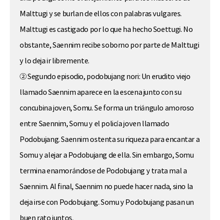
Malttugi y se burlan de ellos con palabras vulgares.
Malttugi es castigado por lo que ha hecho Soettugi. No
obstante, Saennim recibe soborno por parte de Malttugi
y lo deja ir libremente.
② Segundo episodio, podobujang nori: Un erudito viejo
llamado Saennim aparece en la escena junto con su
concubina joven, Somu. Se forma un triángulo amoroso
entre Saennim, Somu y el policía joven llamado
Podobujang. Saennim ostenta su riqueza para encantar a
Somu y alejar a Podobujang de ella. Sin embargo, Somu
termina enamorándose de Podobujang y trata mal a
Saennim. Al final, Saennim no puede hacer nada, sino la
deja irse con Podobujang. Somu y Podobujang pasan un
buen rato juntos.