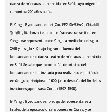
danza de máscaras transmitidas en Seúl, cuyo origen se
remonta a 200 años atrás.
El Yangju Byeolsandaenori (Cor. 양주 별산대놀이, Chi. 楊州
別山臺 -, lit. danza-teatro de máscaras transmitida en
Yangju) se representaba en Yangju a mediados del siglo
XVIII y el siglo XIX, bajo la gran influencia del
bonsandaenori o danza-teatro de máscaras transmtidia
en Seúl. Se sabe que la compañía de artistas del
bonsandaenori fue invitada para realizar su espectáculo
en Yangju a principios de 1600, justo después del fin de las
invasiones japonesas a Corea (1592-1598).
El Yangju Byeolsandaenori dejó de representarse a
finales de la época colonial japonesa en Corea, y se