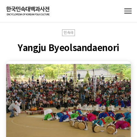
민속극
Yangju Byeolsandaenori