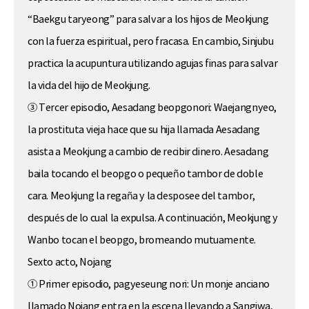
“Baekgu taryeong” para salvar a los hijos de Meokjung
con la fuerza espiritual, pero fracasa. En cambio, Sinjubu
practica la acupuntura utilizando agujas finas para salvar
la vida del hijo de Meokjung.
③ Tercer episodio, Aesadang beopgonori: Waejangnyeo,
la prostituta vieja hace que su hija llamada Aesadang
asista a Meokjung a cambio de recibir dinero. Aesadang
baila tocando el beopgo o pequeño tambor de doble
cara. Meokjung la regaña y la desposee del tambor,
después de lo cual la expulsa. A continuación, Meokjung y
Wanbo tocan el beopgo, bromeando mutuamente.
Sexto acto, Nojang
① Primer episodio, pagyeseung nori: Un monje anciano
llamado Nojang entra en la escena llevando a Sangjwa,