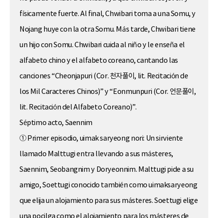
físicamente fuerte. Al final, Chwibari toma a una Somu, y
Nojang huye con la otra Somu. Más tarde, Chwibari tiene
un hijo con Somu. Chwibari cuida al niño y le enseña el
alfabeto chino y el alfabeto coreano, cantando las
canciones “Cheonjapuri (Cor. 천자풀이, lit. Recitación de
los Mil Caracteres Chinos)” y “Eonmunpuri (Cor. 언문풀이,
lit. Recitación del Alfabeto Coreano)”.
Séptimo acto, Saennim
① Primer episodio, uimak saryeong nori: Un sirviente
llamado Malttugi entra llevando a sus másteres,
Saennim, Seobangnim y Doryeonnim. Malttugi pide a su
amigo, Soettugi conocido también como uimaksaryeong
que elija un alojamiento para sus másteres. Soettugi elige
una pocilga como el alojamiento para los másteres de