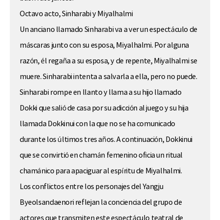
Octavo acto, Sinharabi y Miyalhalmi
Un anciano llamado Sinharabi va a ver un espectáculo de
máscaras junto con su esposa, Miyalhalmi. Por alguna
razón, él regaña a su esposa, y de repente, Miyalhalmi se
muere. Sinharabi intenta a salvarla a ella, pero no puede.
Sinharabi rompe en llanto y llama a su hijo llamado
Dokki que salió de casa por su adicción al juego y su hija
llamada Dokkinui con la que no se ha comunicado
durante los últimos tres años. A continuación, Dokkinui
que se convirtió en chamán femenino oficia un ritual
chamánico para apaciguar al espíritu de Miyalhalmi.
Los conflictos entre los personajes del Yangju
Byeolsandaenori reflejan la conciencia del grupo de
actores que transmiten este espectáculo teatral de