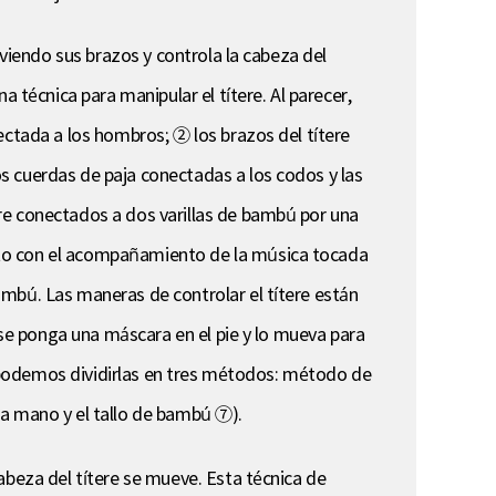
oviendo sus brazos y controla la cabeza del
 técnica para manipular el títere. Al parecer,
ectada a los hombros; ② los brazos del títere
s cuerdas de paja conectadas a los codos y las
re conectados a dos varillas de bambú por una
ato con el acompañamiento de la música tocada
mbú. Las maneras de controlar el títere están
n se ponga una máscara en el pie y lo mueva para
e, podemos dividirlas en tres métodos: método de
la mano y el tallo de bambú ⑦).
abeza del títere se mueve. Esta técnica de