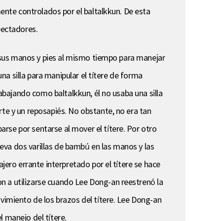
mente controlados por el baltalkkun. De esta
pectadores.
sa sus manos y pies al mismo tiempo para manejar
una silla para manipular el títere de forma
rabajando como baltalkkun, él no usaba una silla
rte y un reposapiés. No obstante, no era tan
rse por sentarse al mover el títere. Por otro
lleva dos varillas de bambú en las manos y las
jero errante interpretado por el títere se hace
n a utilizarse cuando Lee Dong-an reestrenó la
ovimiento de los brazos del títere. Lee Dong-an
l manejo del títere.