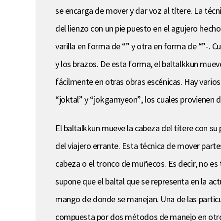
se encarga de mover y dar voz al títere. La técn
del lienzo con un pie puesto en el agujero hecho
varilla en forma de “” y otra en forma de “”-. C
y los brazos. De esta forma, el baltalkkun mueve
fácilmente en otras obras escénicas. Hay varios 
“joktal” y “jokgamyeon”, los cuales provienen de 
El baltalkkun mueve la cabeza del títere con su 
del viajero errante. Esta técnica de mover partes
cabeza o el tronco de muñecos. Es decir, no es
supone que el baltal que se representa en la ac
mango de donde se manejan. Una de las particul
compuesta por dos métodos de manejo en otros