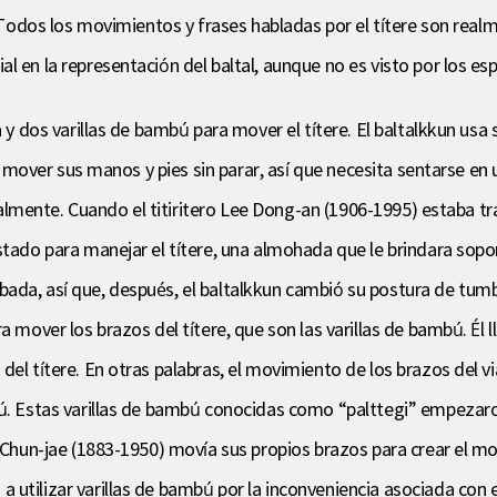
. Todos los movimientos y frases habladas por el títere son real
l en la representación del baltal, aunque no es visto por los es
la y dos varillas de bambú para mover el títere. El baltalkkun u
be mover sus manos y pies sin parar, así que necesita sentarse en 
ginalmente. Cuando el titiritero Lee Dong-an (1906-1995) estaba t
stado para manejar el títere, una almohada que le brindara sopo
ada, así que, después, el baltalkkun cambió su postura de tumba
a mover los brazos del títere, que son las varillas de bambú. Él 
el títere. En otras palabras, el movimiento de los brazos del via
bú. Estas varillas de bambú conocidas como “palttegi” empezaro
k Chun-jae (1883-1950) movía sus propios brazos para crear el m
utilizar varillas de bambú por la inconveniencia asociada con e