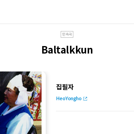
민속극
Baltalkkun
집필자
HeoYongho