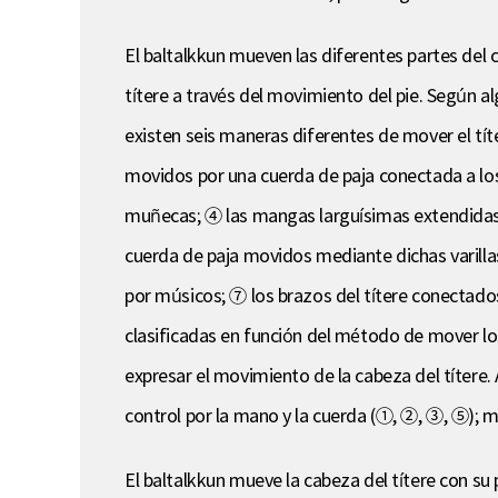
El baltalkkun mueven las diferentes partes del c
títere a través del movimiento del pie. Según al
existen seis maneras diferentes de mover el tít
movidos por una cuerda de paja conectada a los
muñecas; ④ las mangas larguísimas extendidas y
cuerda de paja movidos mediante dichas varill
por músicos; ⑦ los brazos del títere conectado
clasificadas en función del método de mover los
expresar el movimiento de la cabeza del títere.
control por la mano y la cuerda (①, ②, ③, ⑤); 
El baltalkkun mueve la cabeza del títere con su