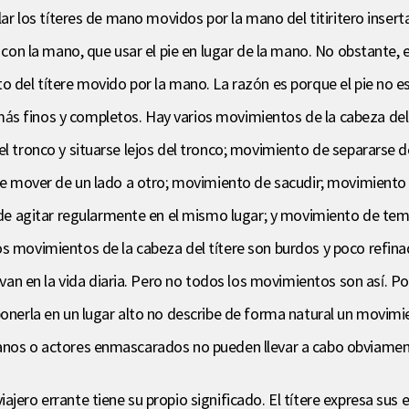
olar los títeres de mano movidos por la mano del titiritero inser
s con la mano, que usar el pie en lugar de la mano. No obstante, 
o del títere movido por la mano. La razón es porque el pie no e
s finos y completos. Hay varios movimientos de la cabeza del t
el tronco y situarse lejos del tronco; movimiento de separarse d
 de mover de un lado a otro; movimiento de sacudir; movimiento
 agitar regularmente en el mismo lugar; y movimiento de temb
os movimientos de la cabeza del títere son burdos y poco refina
n en la vida diaria. Pero no todos los movimientos son así. P
 ponerla en un lugar alto no describe de forma natural un movi
manos o actores enmascarados no pueden llevar a cabo obviame
ajero errante tiene su propio significado. El títere expresa sus