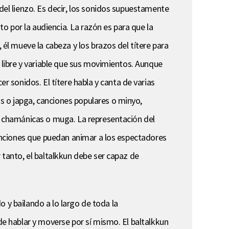
 del lienzo. Es decir, los sonidos supuestamente
to por la audiencia. La razón es para que la
 él mueve la cabeza y los brazos del títere para
s libre y variable que sus movimientos. Aunque
 sonidos. El títere habla y canta de varias
s o japga, canciones populares o minyo,
es chamánicas o muga. La representación del
 canciones que puedan animar a los espectadores
 tanto, el baltalkkun debe ser capaz de
do y bailando a lo largo de toda la
ede hablar y moverse por sí mismo. El baltalkkun