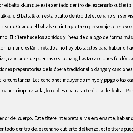
por el baltalkkun que está sentado dentro del escenario cubierto
alkkun. El baltalkkun está oculto dentro del escenario sin ser vis
í mismo. Cuando el baltalkkun interpreta su personaje con su voz,
ismo. El títere hace los sonidos y líneas de diálogo de forma má
 humano están limitados, no hay obstáculos para hablar o hacer
ias, canciones de poemas o sijochang hasta canciones folclórica
nciones preparatorias de la ópera tradicional o danga y cancion
o la circunstancia. Las canciones incluyendo minyo y japga o las
anera improvisada, lo cual es una característica del baltal. Por
erior del cuerpo. Este títere interpreta al viajero errante, hablan
sentado dentro del escenario cubierto del lienzo, este títere pu