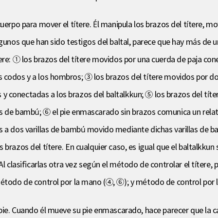
uerpo para mover el títere. Él manipula los brazos del títere, m
gunos que han sido testigos del baltal, parece que hay más de una
ere: ① los brazos del títere movidos por una cuerda de paja con
 codos y a los hombros; ③ los brazos del títere movidos por do
 conectadas a los brazos del baltalkkun; ⑤ los brazos del títe
as de bambú; ⑥ el pie enmascarado sin brazos comunica un rel
s a dos varillas de bambú movido mediante dichas varillas de ba
 brazos del títere. En cualquier caso, es igual que el baltalkku
 Al clasificarlas otra vez según el método de controlar el títer
método de control por la mano (④, ⑥); y método de control por 
 pie. Cuando él mueve su pie enmascarado, hace parecer que la c