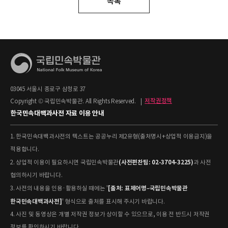
목록
03045 서울시 종로구 삼청로 37
Copyright © 국립민속박물관. All Rights Reserved.
|
저작권정책
한국민속대백과사전 자료 이용 안내
1. 한국민속대백과사전의 텍스트는 공공누리 제2유형(출처명시+상업적 이용금지)을
적용합니다.
(사전편찬팀: 02-3704-3225)
2. 상업적 이용이 필요하시면 국립민속박물관
과 사전
협의하시기 바랍니다.
[출처: 표제어명–국립민속박물관
3. 사전의 내용을 인용·활용하실 때에는 '
한국민속대백과사전]
' 형식으로 출처를 표시해 주시기 바랍니다.
4. 사진 및 동영상은 개별 저작권 정보가 상이할 수 있으므로, 이용 전 반드시 저작권
정보를 확인하시기 바랍니다.