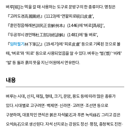
벼루[硯]는 먹을 갈 때 사용하는 도구로 문방구의 한 종류이다. 명칭은
『고려도경高麗圖經』(1123)에 ‘연왈피로硯曰皮盧’,
『훈민정음해례본訓民正音解例本』(1446)에 ‘벼로[爲硯]’,
『두공부시경언해杜工部詩經諺解』(1481)에 ‘돌 벼로’,
『
임하필기
林下筆記』(19세기)에 ‘피로皮盧’ 등으로 기록된 것으로 볼
때, ‘벼로’와 ‘피로’ 등으로 사용되었음을 알 수 있다. 벼루는 ‘벌(별)’ ‘비레’
‘빌’ 등 돌과 흙의 뜻을 지닌 어원에서 연유한다.
내용
벼루는 시대, 산지, 재질, 형태, 크기, 문양, 용도 등에 따라 많은 종류가
있다. 시대별로 고구려연·백제연·신라연·고려연·조선연 등으로
구분하며, 대표적인 연석은 붉은 자석紫石과 푸른 녹석綠石 그리고 검은
오석烏石으로 생산된다. 자석 산지로는 강원도 정선·평창, 충청북도 진천·