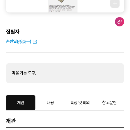
집필자
손환일(孫煥一)
먹을 가는 도구.
개관
내용
특징 및 의의
참고문헌
개관