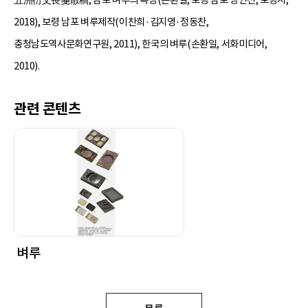
2018), 보령 남포 벼루제작(이찬희·김지영·정동찬,
충청남도역사문화연구원, 2011), 한국의 벼루(손환일, 서화미디어,
2010).
관련 콘텐츠
벼루