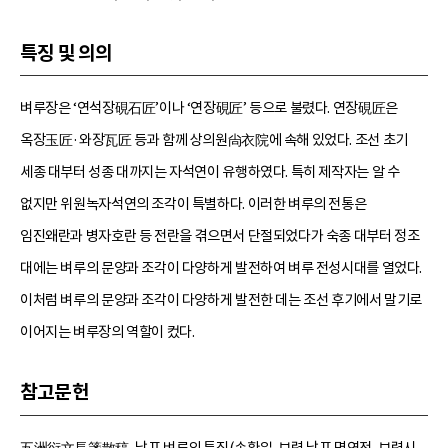
특징 및 의의
벼루장은 ‘연석장硯石匠’이나 ‘연장硯匠’ 등으로 불렸다. 연장硯匠은
옥장玉匠·와장瓦匠 등과 함께 상의원尙衣院에 속해 있었다. 조선 초기
세종 대부터 성종 대까지는 자석연이 유행하였다. 특히 제작자는 알 수
없지만 위원녹자석연의 조각이 특별하다. 이러한 벼루의 전통은
임진왜란과 병자호란 등 전란을 겪으면서 단절되었다가 숙종 대부터 정조
대에는 벼루의 문양과 조각이 다양하게 발전하여 벼루 전성시대를 열었다.
이처럼 벼루의 문양과 조각이 다양하게 발전한 데는 조선 후기에서 말기로
이어지는 벼루장의 역할이 컸다.
참고문헌
五洲衍文長箋散稿, 남포 벼루의 특징(손환일, 보령 남포 명연전, 보령시,