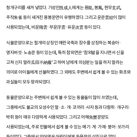
청개구리를 새겨 넣었다. 기성인旣成人에게는 용龍, 봉鳳, 현무玄武,
주작朱雀 등이 새겨진 용봉문연이 유행하였다. 그리고 운문雲紋이 많이
사용되었는데, 비운飛雲·부운浮雲·유운流雲 등이 있다.
식물문양으로는 절개의 상징인 매란국죽과 장수를 상징하는 복숭아·
영지버섯·노송문 등이 있는데, 특히 참외연은 ‘참외밭을 지나면서 신을
고쳐 신지 말라瓜田不納履’고 하여 남에게 의심받는 일을 하지 말라는
의미로 아이들에게 선물하였다. 그 외에도 주변에서 쉽게 볼 수 있는 화초와
과실들이 모두 망라되었다.
동물문양으로는 주변에서 쉽게 볼 수 있는 동물들이 많이 쓰였는데,
그중에서도 불교의 오성수인 말·소·개·코끼리·사자 등과 다람쥐·개구리·
박쥐 등이 매우 다양하게 사용되었다. 그리고 어해魚蟹문양도
사용되었는데, 주로 민물에서 쉽게 볼 수 있는 메기·게·가재·붕어·쏘가리
등이었다. 그중에서 잉어연은 어린이에게 등용문의 상징으로 많이