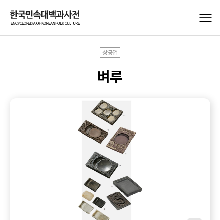
상공업
벼루