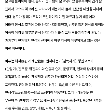
분포된 돌이어야 한다. 은사가 곱고 많이 분포되어 있을수록 먹이 곱게 잘
갈려서 고유의 먹색이 잘 나타나기 때문이다. 둘째, 단단한 석질을 지녀야
한다. 경도가 강해야 조직이 조밀하여 먹이 잘 마르지 않기 때문이다.
이러한 연석의 조건에 따라 산지가 결정되었고, 벼루장들은 연석의 채취와
이동이 어려워 대부분 연석 산지마다 터를 잡고 벼루를 제작하게 되었다.
과거부터 현재까지 연석의 산지에서 벼루 제작이 이루어지고 있는 것은
이런 이유이다.
벼루는 채석採石과 재단裁斷, 원석다듬기(겉목치기), 평면고르기
(판잡기), 판조종, 뒤판파기와 연당과 연지, 문양조각, 연마와 광내기 등의
제작과정을 통하여 완성된다. 벼루가 완성되면 연갑·연상을 마련하여
포장한다. 연상과 함께 포장하는 경우는 조組를 수량 단위로 하며,
연상각일조硯箱各一組로 포장하여 유통한다. 그러나 대량생산한
무문벼루(민벼루)의 경우 10개는 1죽의 단위로 포장된다. 포장된 벼루를
세는 수사는 면面, 방方, 매枚, 사事, 좌坐 등이다.