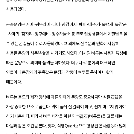
사용되었다.
곤충문양은 거미·귀뚜라미·나비·땅강아지·매미·메뚜기·물방개·물장군
·사마귀·잠자리·장구애비·장수하늘소 등 주로 일상생활에서 계절별로 볼
수 있는 곤충들이 주로 사용되었다. 그 외에도 산수문과 민화에서 많이
사용된 문양과 시문詩文을 새기기도 하였다. 이처럼 벼루는 사용자 특성에
따른 문양으로 의미와 품격을 더하였다. 더구나 각 분야의 대표적인
인물이나 문장가의 주옥같은 문장과 작품이 벼루를 통하여 나왔기
때문이다.
벼루는 용도와 제작 양식에 따른 형태와 문양도 중요하지만 석질石質을
가장 중요한 요소로 꼽는다. 먹이 곱게 잘 갈려야 하고, 쉽게 마르지 않아야
하기 때문이다. 따라서 벼루 제작을 위한 연석硯石(벼룻돌)을 고를 때는
다음과 같은 조건을 본다. 첫째, 석영Quartz으로 형성된 은사銀沙가 많이