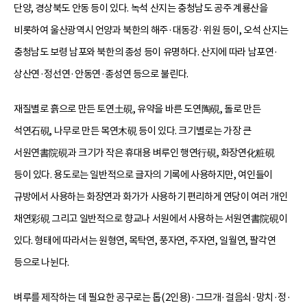
단양, 경상북도 안동 등이 있다. 녹석 산지는 충청남도 공주 계룡산을
비롯하여 울산광역시 언양과 북한의 해주·대동강·위원 등이, 오석 산지는
충청남도 보령 남포와 북한의 종성 등이 유명하다. 산지에 따라 남포연·
상산연·정선연·안동연·종성연 등으로 불린다.
재질별로 흙으로 만든 토연土硯, 유약을 바른 도연陶硯, 돌로 만든
석연石硯, 나무로 만든 목연木硯 등이 있다. 크기별로는 가장 큰
서원연書院硯과 크기가 작은 휴대용 벼루인 행연行硯, 화장연化粧硯
등이 있다. 용도로는 일반적으로 글자의 기록에 사용하지만, 여인들이
규방에서 사용하는 화장연과 화가가 사용하기 편리하게 연당이 여러 개인
채연彩硯 그리고 일반적으로 향교나 서원에서 사용하는 서원연書院硯이
있다. 형태에 따라서는 원형연, 목탁연, 풍자연, 주자연, 일월연, 팔각연
등으로 나뉜다.
벼루를 제작하는 데 필요한 공구로는 톱(2인용)·그므개·걸음쇠·망치·정·