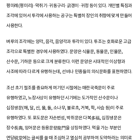
평미레(평미리)·막쥐기·귀동구리·긁갱이·귀정 등이 있다. 개인별 특징과
조각에 있어서 투각에 사용하는 공구는 특별히 장인의 취향에 맞게 만들어
사용한다.
벼루의 조각에는 양각, 음각, 음양각과 투각이 있다. 투조는 호화로운 고급
조각으로 특별한 경우에 사용하였다. 문양은 식물문, 동물문, 인물문,
산수문, 기하문 등으로 크게 분류한다. 이런 문양은 시대적인 이상향과
사조에 따라 다르게 유행하는데, 선비나 민중들의 의식문화를 표현하였다.
조선 초기 절조를 중요하게 여기던 시절에는 매란국죽문이 주로
유행하였고, 노장사상이 유행하던 시기에는 도가적인 산수문이나
십장생문(해, 달, 산, 물, 돌, 소나무, 불로초, 거북, 학, 사슴 등)이 주로
유행하였다. 또 포도문은 자손번성, 박쥐문은 다복多福, 십장생문은
장수長壽, 잉어문은 등용문登龍門을 상징하였다. 먹을 가는 부분인
연당硯堂에는 글씨를 쓸 때 조심하고 열심히 공부하여 도약하라는 의미로