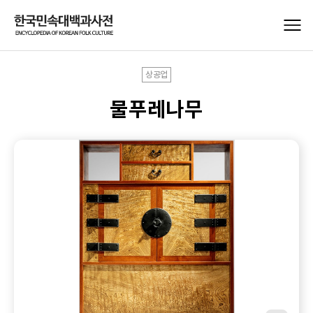
상공업
물푸레나무