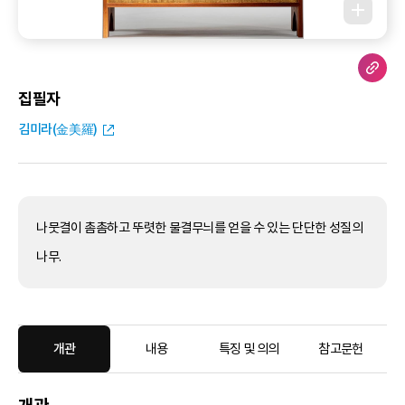
집필자
김미라(金美羅)
나뭇결이 촘촘하고 뚜렷한 물결무늬를 얻을 수 있는 단단한 성질의
나무.
개관
내용
특징 및 의의
참고문헌