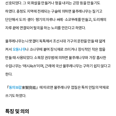
선호되었다. 그 외 화살을 만들거나 형을 내리는 곤장 등을 만들기도
하였다. 충청도 지역에 전래되는 구술에 의하면 물푸레나무는 질기고
단단해서 도끼·괭이·쟁기의 자루나 써레·소코뚜레를 만들고, 도리깨의
자루 끝에 연결되어 탈곡을 하는 노리를 만든다고 하였다.
물푸레나무는 나뭇결이 독특해서 조선시대 가구의 문판을 만들 때 얇게
켜서
오동나무
나 소나무에 붙여 장식재로 쓰이거나 장식적인 작은 함을
만들 때 사용되었다. 소목장 권우범에 의하면 물푸레나무와 가장 흡사한
수입나무는 ‘애시Ash’이며, 근래에 국산 물푸레나무는 구하기 쉽지 않다고
한다.
『
동의보감
東醫寶鑑』에 따르면 물푸레나무 껍질은 특히 안질의 약재로
쓰기도 하였다.
특징 및 의의