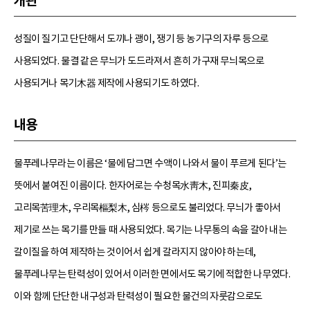
개관
성질이 질기고 단단해서 도끼나 괭이, 쟁기 등 농기구의 자루 등으로
사용되었다. 물결 같은 무늬가 도드라져서 흔히 가구재 무늬목으로
사용되거나 목기木器 제작에 사용되기도 하였다.
내용
물푸레나무라는 이름은 ‘물에 담그면 수액이 나와서 물이 푸르게 된다’는
뜻에서 붙여진 이름이다. 한자어로는 수청목水靑木, 진피秦皮,
고리목苦理木, 우리목樞梨木, 심梣 등으로도 불리었다. 무늬가 좋아서
제기로 쓰는 목기를 만들 때 사용되었다. 목기는 나무통의 속을 갈아 내는
갈이질을 하여 제작하는 것이어서 쉽게 갈라지지 않아야 하는데,
물푸레나무는 탄력성이 있어서 이러한 면에서도 목기에 적합한 나무였다.
이와 함께 단단한 내구성과 탄력성이 필요한 물건의 자룻감으로도