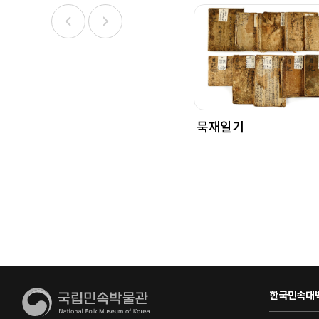
묵재일기
한국민속대백