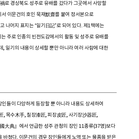
巳士禍로 경상북도 성주로 유배를 갔다가 그곳에서 사망할
회에서 이문건의 호인 묵재默齋를 붙여 정서본으로
고 나머지 표지는 ‘일기日記’로 되어 있다. 제1책에는
에는 주로 인종의 빈전도감에서의 활동 및 성주로 유배를
, 일기의 내용이 상세할 뿐만 아니라 여러 사람에 대한
장인들이 다양하게 등장할 뿐 아니라 내용도 상세하여
匠, 목수木手, 칠장漆匠, 피장皮匠, 사기장沙器匠,
國大典』에서 언급한 성주 관청의 장인 11종류(37명)보다
 바쳤다. 이문건의 경우 장인들에게 노역 또는 물품을 받은