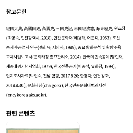
참고문헌
經國大典, 高麗圖經, 高麗史, 三國史記, 林園經濟志, 海東歷史, 완초장
(최영숙, 인천광역시, 2018), 인간문화재(예용해, 어문각, 1963), 조선
중세 수공업사 연구(홍희유, 지양사, 1989), 종묘 황화문석 및 황방주욕
교체사업보고서(문화재청 종묘관리소, 2014), 한국의 민속공예(맹인재,
세종대왕기념사업회, 1979), 한국전통공예(이종석, 열화당, 1994),
현지조사자료(박현숙, 전남 함평, 2017.8.20; 한명자, 인천 강화,
2018.8.30.), 문화재청(cha.go.kr), 한국민족문화대백과사전
(encykorea.aks.ac.kr).
관련 콘텐츠