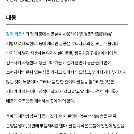
내용
강화 화문석
과 달리 등메는 골풀을 사용하여 ‘은경밀직隱經密織’
기법으로 제작한다. 등메 재료인 골풀은 우리나라의 논 또는 개울이나
습지에서 널리 자생하는 여러해살이풀로, 왕골처럼 7~8월에 베어서
건조시켜 사용한다. 왕골보다 가늘고 길며 단면이 둥근 줄기 안에
스펀지처럼 탄력 있는 심을 가지고 있어서 부드럽고, 꺾어지거나 부러지지
않는 것이 특징이다. 그러나 쓸 만한 길이의 골풀을 얻으려면 3년은
기다려야 하는 데다 염색이 잘 되지 않고 삶고 말리는 과정이 까다롭기
때문에 요즈음은 재배하는 곳이 거의 없다.
등메의 제작방법은 다음과 같다. 먼저 문양이 없는 백석白席을 짠 뒤
문양을 넣고, 뒷면에 부들자리를 댄다. 골풀 백석은 돗틀에 일일이 날실을