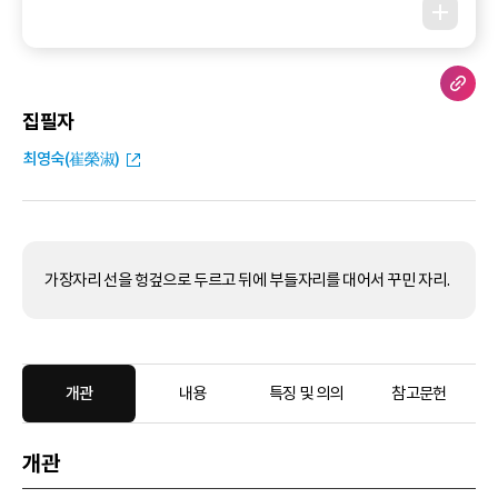
집필자
최영숙(崔榮淑)
가장자리 선을 헝겊으로 두르고 뒤에 부들자리를 대어서 꾸민 자리.
개관
내용
특징 및 의의
참고문헌
개관