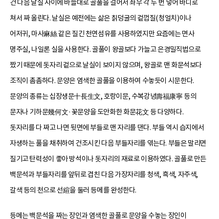
건 다음 날실 사이에 바늘대로 골풀을 걸어서 좌우 각 두 번 넣어 바디로
쳐서 짜 올린다. 날실은 예전에는 삶은 칡덩굴의 겉껍질(청얼치)이나
어저귀, 마사麻絲 같은 질긴 천연섬유를 사용하였지만 요즘에는 면사
명주실, 나일론 실을 사용한다. 골풀이 왕골보다 가늘고 은경밀직법으로
짰기 때문에 돗자리 겉으로 날실이 보이지 않으며, 왕골로 맨 화문석보다
조직이 촘촘하다. 문양은 염색한 골풀을 이용하여 수놓듯이 시문한다.
문양의 종류는 십장생문十長生文, 호랑이문, 수복강녕壽福康寧 등의
문자나 기하문幾何文·꽃문양을 도안화한 화문花文 등 다양하다.
돗자리를 다 짜고 나면 뒷면에 부들로 맨 자리를 댄다. 부들 역시 습지에서
자생하는 풀을 채취하여 건조시킨 다음 부들자리를 엮는다. 부들은 말리면
질기고 탄력성이 좋아 방석이나 돗자리의 재료로 이용하였다. 골풀로 만든
백문석과 부들자리를 앞뒤로 겹친 다음 가장자리를 청색, 흑색, 자주색,
갈색 등의 천으로 선縇을 둘러 등메를 완성한다.
등메는 백문석을 짜는 장인과 염색한 골풀로 문양을 수놓는 장인이