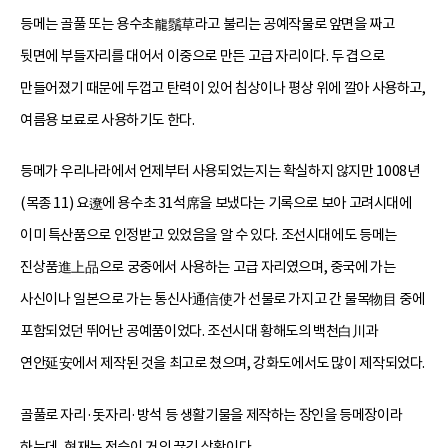
등메는 골풀 또는 용수초龍鬚草라고 불리는 공예작물로 앞면을 짜고
뒷면에 부들자리를 대어서 이중으로 만든 고급 자리이다. 두 겹으로
만들어졌기 때문에 두껍고 탄력이 있어 침상이나 평상 위에 깔아 사용하고,
여름용 보료로 사용하기도 한다.
등메가 우리나라에서 언제부터 사용되었는지는 확실하지 않지만 1008년
(목종 11) 요遼에 용수초 31석席을 보냈다는 기록으로 보아 고려시대에
이미 특산품으로 인정받고 있었음을 알 수 있다. 조선시대에도 등메는
진상품進上品으로 궁중에서 사용하는 고급 자리였으며, 중국에 가는
사신이나 일본으로 가는 통신사通信使가 선물로 가지고 간 물목物目 중에
포함되었던 뛰어난 공예품이었다. 조선시대 황해도의 백천白川과
연안延安에서 제작된 것을 최고로 쳤으며, 강화도에서도 많이 제작되었다.
골풀로 자리·돗자리·방석 등 생활기물을 제작하는 장인을 등메장이라
하는데, 현재는 전승이 거의 끊긴 상황이다.