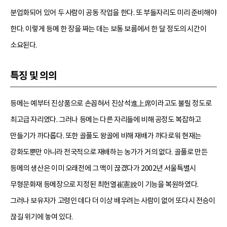
분업화되어 있어 두 사람이 공동 작업을 한다. 또 부들자리도 미리 준비해야
한다. 이렇게 등메 한 장을 짜는 데는 보통 보름에서 한 달 정도의 시간이
소요된다.
특징 및 의의
등메는 예부터 진상품으로 손꼽혀서 진상석進上席이라고도 불릴 정도로
최고급 자리였다. 그러나 등메는 다른 자리들에 비해 공정도 복잡하고
만들기가 까다롭다. 또한 골풀도 왕골에 비해 재배가 까다로워 현재는
강화도뿐만 아니라 전국적으로 재배하는 농가가 거의 없다. 골풀로 만든
등메의 생산은 이미 오래전에 그 맥이 끊겼다가 2002년 서울특별시
무형문화재 등메장으로 지정된 최헌열崔憲說이 기능을 복원하였다.
그러나 보유자가 고령인 데다 더 이상 배우려는 사람이 없어 또다시 전승이
끊길 위기에 놓여 있다.