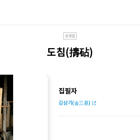
상공업
도침(擣砧)
집필자
김삼기(金三基)