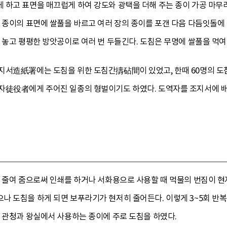
 하고 표면을 매끄럽게 하여 강도와 광택을 더해 주는 종이 가공 마무
른 종이의 표면에 쌀풀을 바르고 여러 장의 종이를 포갠 다음 다듬잇돌에
 놓고 평평한 방앗공이로 여러 번 두들긴다. 도침은 무명에 쌀풀을 먹
지서造紙署에는 도침을 위한 도침간擣砧間이 있었고, 한때 60명의 도침
자徒役者에게 주어진 일종의 형벌이기도 하였다. 도역자를 조지서에 
 줄여 줌으로써 인쇄를 하거나 서화용으로 사용할 때 먹물의 번짐이 현
 도침을 하게 되면 보푸라기가 현저히 줄어든다. 이렇게 3~5회 반복
 관청과 왕실에서 사용하는 종이에 주로 도침을 하였다.