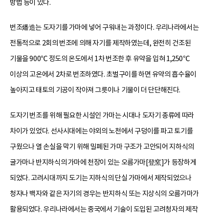
방법 등이 있다.
번조燔造는 도자기를 가마에 넣어 구워내는 과정이다. 우리나라에서는
전통적으로 2회의 번조에 의해 자기를 제작하였는데, 완전히 건조된
기물을 900℃ 정도의 온도에서 1차 번조한 후 유약을 입혀 1,250℃
이상의 고온에서 2차로 번조하였다. 초벌구이를 하면 유약의 흡수율이
높아지고 태토의 기공이 작아져 그릇이나 기물이 더 단단해진다.
도자기 번조를 위해 필요한 시설인 가마는 시대나 도자기 종류에 따라
차이가 있었다. 선사시대에는 야외의 노천에서 구덩이를 파고 토기를
구웠으나 열 손실을 막기 위해 밀폐된 가마 구조가 고안되어 지하식의
굴가마나 반지하식의 가마에 천장이 있는 오름가마[登窯]가 등장하게
되었다. 고려시대까지 도기는 지하식의 단실 가마에서 제작되었으나
청자나 백자와 같은 자기의 경우는 반지하식 또는 지상식의 오름가마가
활용되었다. 우리나라에서는 중국에서 기술이 도입된 고려청자의 제작