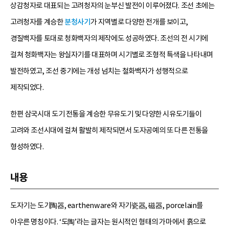
상감청자로 대표되는 고려청자의 눈부신 발전이 이루어졌다. 조선 초에는
고려청자를 계승한
분청사기
가 지역별로 다양한 전개를 보이고,
경질백자를 토대로 청화백자의 제작에도 성공하였다. 조선의 전 시기에
걸쳐 청화백자는 왕실자기를 대표하며 시기별로 조형적 특색을 나타내며
발전하였고, 조선 중기에는 개성 넘치는 철화백자가 성행적으로
제작되었다.
한편 삼국시대 도기 전통을 계승한 무유도기 및 다양한 시유도기들이
고려와 조선시대에 걸쳐 활발히 제작되면서 도자공예의 또 다른 전통을
형성하였다.
내용
도자기는 도기陶器, earthenware와 자기瓷器, 磁器, porcelain를
아우른 명칭이다. ‘도陶’라는 글자는 원시적인 형태의 가마에서 흙으로