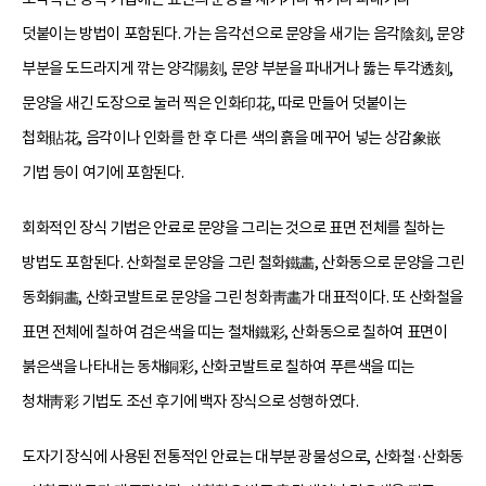
덧붙이는 방법이 포함된다. 가는 음각선으로 문양을 새기는 음각陰刻, 문양
부분을 도드라지게 깎는 양각陽刻, 문양 부분을 파내거나 뚫는 투각透刻,
문양을 새긴 도장으로 눌러 찍은 인화印花, 따로 만들어 덧붙이는
첩화貼花, 음각이나 인화를 한 후 다른 색의 흙을 메꾸어 넣는 상감象嵌
기법 등이 여기에 포함된다.
회화적인 장식 기법은 안료로 문양을 그리는 것으로 표면 전체를 칠하는
방법도 포함된다. 산화철로 문양을 그린 철화鐵畵, 산화동으로 문양을 그린
동화銅畵, 산화코발트로 문양을 그린 청화靑畵가 대표적이다. 또 산화철을
표면 전체에 칠하여 검은색을 띠는 철채鐵彩, 산화동으로 칠하여 표면이
붉은색을 나타내는 동채銅彩, 산화코발트로 칠하여 푸른색을 띠는
청채靑彩 기법도 조선 후기에 백자 장식으로 성행하였다.
도자기 장식에 사용된 전통적인 안료는 대부분 광물성으로, 산화철·산화동