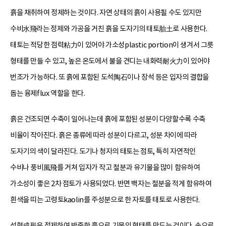
흙을 채취하여 정제하는 것이다. 자연 상태의 흙이 사용될 수도 있지만
수비水飛라는 정제와 가공을 거친 흙을 도자기의 태토胎土로 사용한다.
태토는 적당한 점력粘力이 있어야 가소성plastic portion이 생겨서 그릇
형태를 만들 수 있고, 높은 온도에서 불을 견디는 내화력耐火力이 있어야
번조가 가능하다. 또 흙에 포함된 도석陶石이나 장석 등은 입자의 결합을
돕는 융제flux 역할을 한다.
흙은 건조되면 수축이 일어나는데 흙에 포함된 성분이 다양할수록 수축
비율이 작아진다. 흙은 종류에 따라 성분이 다르고, 성분 차이에 따라
도자기의 색이 달라진다. 도기나 청자의 태토는 점토, 특히 자연적인
수비나 풍비風飛를 거쳐 입자가 작고 철분과 유기물을 많이 함유하여
가소성이 좋은 2차 점토가 사용되었다. 반면 백자는 철분을 적게 함유하여
흰색을 띠는 고령토kaolin를 주성분으로 한 자토를 태토로 사용한다.
성형成形은 정제하여 반죽한 흙으로 기물의 형태를 만드는 것이다. 손으로