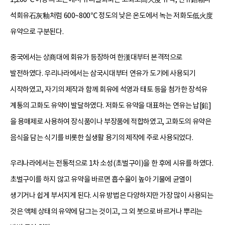
석회유石灰釉처럼 600~800℃ 정도의 낮은 온도에서 녹는 저화도低火度
유약으로 구분된다.
중국에서는 상商대에 회유가 등장하여 한漢대부터 본격적으로
발전하였다. 우리나라에서는 삼국시대부터 연유가 도기에 사용되기
시작하였고, 자기의 제작과 함께 회유에 석영과 태토 등을 첨가한 장석유
계통의 고화도 유약이 발달하였다. 저화도 유약을 대표하는 연유는 납[鉛]
을 용매제로 사용하여 장식품이나 부장품에 적합하였고, 고화도의 유약은
음식을 담는 식기를 비롯한 실생활 용기의 제작에 주로 사용되었다.
우리나라에서는 전통적으로 1차 소성(초벌구이)을 한 후에 시유를 하였다.
초벌구이를 하지 않고 유약을 바르면 흡수율이 높아 기물에 균열이
생기거나 쉽게 부서지게 된다. 시유 방법은 다양하지만 가장 많이 사용되는
것은 액체 상태의 유약에 담그는 것이고, 그 외 붓으로 바르거나 뿌리는