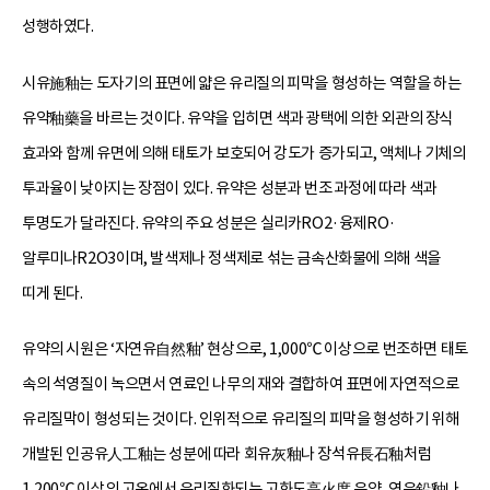
성행하였다.
시유施釉는 도자기의 표면에 얇은 유리질의 피막을 형성하는 역할을 하는
유약釉藥을 바르는 것이다. 유약을 입히면 색과 광택에 의한 외관의 장식
효과와 함께 유면에 의해 태토가 보호되어 강도가 증가되고, 액체나 기체의
투과율이 낮아지는 장점이 있다. 유약은 성분과 번조 과정에 따라 색과
투명도가 달라진다. 유약의 주요 성분은 실리카RO2·융제RO·
알루미나R2O3이며, 발색제나 정색제로 섞는 금속산화물에 의해 색을
띠게 된다.
유약의 시원은 ‘자연유自然釉’ 현상으로, 1,000℃ 이상으로 번조하면 태토
속의 석영질이 녹으면서 연료인 나무의 재와 결합하여 표면에 자연적으로
유리질막이 형성되는 것이다. 인위적으로 유리질의 피막을 형성하기 위해
개발된 인공유人工釉는 성분에 따라 회유灰釉나 장석유長石釉처럼
1,200℃ 이상의 고온에서 유리질화되는 고화도高火度 유약, 연유鉛釉나