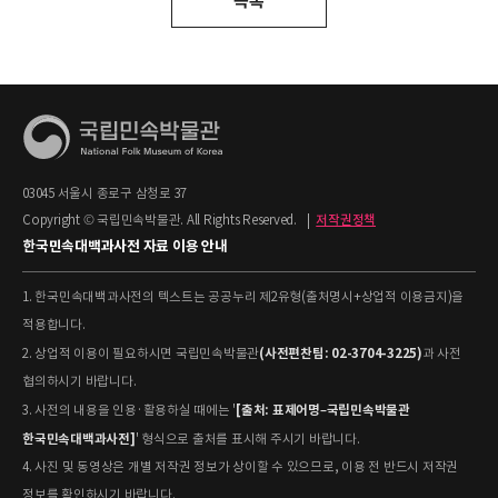
목록
03045 서울시 종로구 삼청로 37
Copyright © 국립민속박물관. All Rights Reserved.
|
저작권정책
한국민속대백과사전 자료 이용 안내
1. 한국민속대백과사전의 텍스트는 공공누리 제2유형(출처명시+상업적 이용금지)을
적용합니다.
(사전편찬팀: 02-3704-3225)
2. 상업적 이용이 필요하시면 국립민속박물관
과 사전
협의하시기 바랍니다.
[출처: 표제어명–국립민속박물관
3. 사전의 내용을 인용·활용하실 때에는 '
한국민속대백과사전]
' 형식으로 출처를 표시해 주시기 바랍니다.
4. 사진 및 동영상은 개별 저작권 정보가 상이할 수 있으므로, 이용 전 반드시 저작권
정보를 확인하시기 바랍니다.