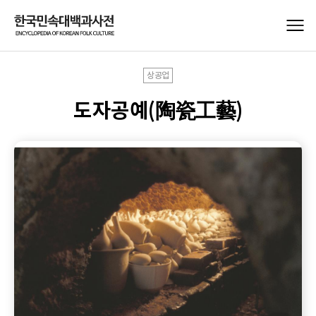
상공업
도자공예(陶瓷工藝)