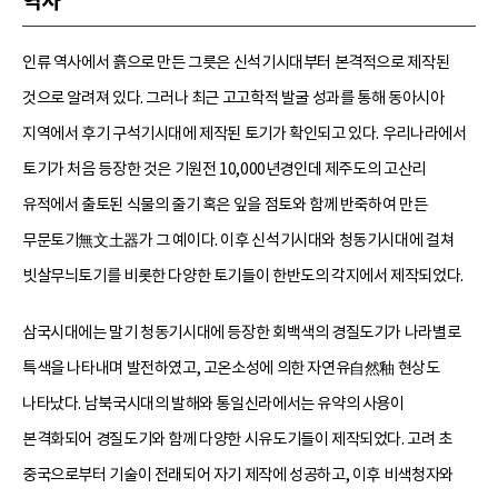
역사
인류 역사에서 흙으로 만든 그릇은 신석기시대부터 본격적으로 제작된
것으로 알려져 있다. 그러나 최근 고고학적 발굴 성과를 통해 동아시아
지역에서 후기 구석기시대에 제작된 토기가 확인되고 있다. 우리나라에서
토기가 처음 등장한 것은 기원전 10,000년경인데 제주도의 고산리
유적에서 출토된 식물의 줄기 혹은 잎을 점토와 함께 반죽하여 만든
무문토기無文土器가 그 예이다. 이후 신석기시대와 청동기시대에 걸쳐
빗살무늬토기를 비롯한 다양한 토기들이 한반도의 각지에서 제작되었다.
삼국시대에는 말기 청동기시대에 등장한 회백색의 경질도기가 나라별로
특색을 나타내며 발전하였고, 고온소성에 의한 자연유自然釉 현상도
나타났다. 남북국시대의 발해와 통일신라에서는 유약의 사용이
본격화되어 경질도기와 함께 다양한 시유도기들이 제작되었다. 고려 초
중국으로부터 기술이 전래되어 자기 제작에 성공하고, 이후 비색청자와