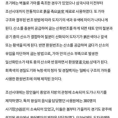
초기에는 벽돌로 가마를 축조한 경우가 있었으나 삼국시대 이전부터
조선시대까지 전통적으로 흙을 축요築窯 재료로 사용하였다. 또 가마
구조와 결부된 번조 방법에 따라 도자기의 색과 유색에 차이가 나타나게
된다. 산소를 충분히 공급하여 굽는 산화번조를 하게 되면 태토 안의 철분과
공기 중의 산소가 결합하여 철분이 산화되어 도자기가 붉은색이나 갈색
또는 황색을 띠게 된다. 반면 환원번조는 산소를 공급하여 굽다가 산소의
유입을 차단하여 굽는 방법으로, 가마 안의 산소 부족으로 발생한
일산화탄소가 태토 중의 산소와 반응하면서 환원염還元焰 상태가 된다.
회흑색의 경질도기와 녹청색의 청자 및 경질백자는 밀폐식 구조의 가마를
사용한 환원번조에 의해 제작된 것이다.
조선시대에는 장인들이 중앙과 지방의 관청에 소속되어 도기나 자기를
제작하였다. 특히 왕실의 음식을 담당했던 사옹원에는 380명의
사기장沙器匠이 소속되어 있었고, 이들은 봄부터 가을까지 경기도 광주에
설치된 관요에서 왕실백자의 제작을 담당하였다. 오늘날에도 도자공예와