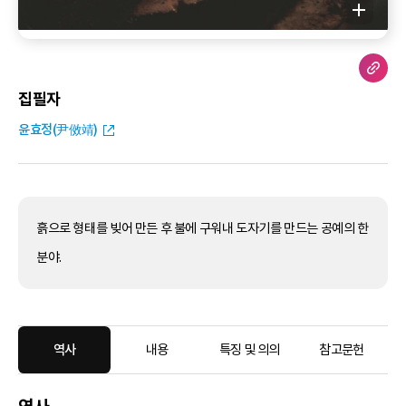
집필자
윤효정(尹傚靖)
흙으로 형태를 빚어 만든 후 불에 구워내 도자기를 만드는 공예의 한
분야.
역사
내용
특징 및 의의
참고문헌