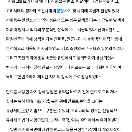
·산화코발트가 대표적이다. 산화철은 번조 후 갈색이나 검은색을 띠고,
고려시대의 청자와 조선시대의
분청사기
및 백자에 폭넓게 활용되었다.
산화동은 환원소성에 의해 붉은색 또는 붉은 갈색을 띠는데 균일한 발색이
어려워 청자나 백자의 부분적인 장식에 주로 사용되었다. 산화코발트는
환원번조에 의해 청색을 띠는 안료로, 원元나라 때 청화백자 제작과 함께
본격적으로 사용되기 시작하였고, 이후 조선의 광주관요와 일본의 아리타
그리고 독일의 마이센을 비롯한 유럽에서도 청화백자가 생산되면서
백자의 대표적인 장식 안료가 되었다. 이 안료들은 모두 내화력이 강하여
특히 고온번조하여 제작된 자기의 장식에 주로 활용되었다.
안료를 사용한 자기 장식 방법은 유약을 바르기 전에 안료로 그리거나
칠하는 유하채釉下彩 기법, 유면 위에 안료로 문양을 그리는
유상채釉上彩 기법으로 구분될 수 있다. 우리나라의 경우는 전통적으로
유하채 기법이 사용되었다. 그러나 중국, 일본, 유럽에서는 유약을 발라
구워낸 자기의 표면에 다양한 안료로 색을 표현한 유상채 자기의 제작이