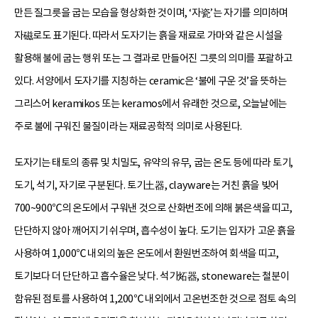
만든 질그릇을 굽는 모습을 형상화한 것이며, ‘자瓷’는 자기를 의미하며
자磁로도 표기된다. 따라서 도자기는 흙을 재료로 가마와 같은 시설을
활용해 불에 굽는 행위 또는 그 결과로 만들어진 그릇의 의미를 포괄하고
있다. 서양에서 도자기를 지칭하는 ceramic은 ‘불에 구운 것’을 뜻하는
그리스어 keramikos 또는 keramos에서 유래한 것으로, 오늘날에는
주로 불에 구워진 물질이라는 재료공학적 의미로 사용된다.
도자기는 태토의 종류 및 치밀도, 유약의 유무, 굽는 온도 등에 따라 토기,
도기, 석기, 자기로 구분된다. 토기土器, clayware는 거친 흙을 빚어
700~900℃의 온도에서 구워낸 것으로 산화번조에 의해 붉은색을 띠고,
단단하지 않아 깨어지기 쉬우며, 흡수성이 높다. 도기는 입자가 고운 흙을
사용하여 1,000℃ 내외의 높은 온도에서 환원번조하여 회색을 띠고,
토기보다 더 단단하고 흡수율은 낮다. 석기炻器, stoneware는 철분이
함유된 점토를 사용하여 1,200℃ 내외에서 고온번조한 것으로 점토 속의