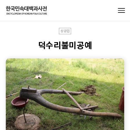
상공업
덕수리불미공예