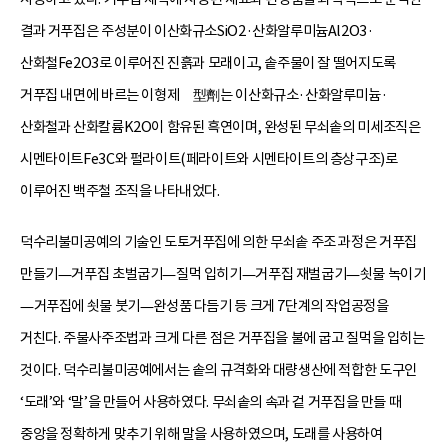
결과 거푸집은 주성분이 이산화규소SiO2·산화알루미늄Al2O3·
산화철Fe2O3로 이루어진 진흙과 모래이고, 솥주물이 잘 떨어지도록
거푸집 내면에 바르는 이형제離型劑는 이산화규소·산화알루미늄·
산화철과 산화칼륨K2O이 함유된 흑연이며, 완성된 무쇠솥의 미세조직은
시멘타이트Fe3C와 펄라이트(페라이트와 시멘타이트의 층상구조)로
이루어진 백주철 조직을 나타내었다.
덕수리불미공예의 기술인 도토거푸집에 의한 무쇠솥 주조 과정은 거푸집
만들기—거푸집 초벌굽기—질먹 입히기—거푸집 재벌굽기—쇳물 녹이기
—거푸집에 쇳물 붓기—완성품 다듬기 등 크게 7단계의 작업공정을
거친다. 주물사주조법과 크게 다른 점은 거푸집을 불에 굽고 질먹을 입히는
것이다. 덕수리불미공예에서는 솥의 규격화와 대량생산에 적합한 도구인
‘도래’와 ‘말’을 만들어 사용하였다. 무쇠솥의 속과 겉 거푸집을 만들 때
중앙을 정확하게 맞추기 위해 말을 사용하였으며, 도래를 사용하여