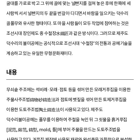
굴대를 가로로 박고 그 위에 골에 맞는 널빤지를 걸쳐 놓은 후에 한쪽에 세
사람씩 서서 널빤지의 두 끝을 번갈아 디디면서 바람을 일으키는 덕수리
골풀무와 유사한 형태이다. 또 마을 사람들이 모두 작업에 참여하는 것은
조선시대 장인제도 중 수철장水鐵匠과 같은 방식이다. 그러므로 제주도
덕수리의 불미공예는 공식적으로 조선시대 ‘수철장’의 전통과 공예기술을
계승하고 있는 유일한 무형문화재이다.
내용
무쇠솥 주조에는 석비레·모래·점토 등을 섞어 만든 모래거푸집을 이용한
주물사주조법鑄物砂鑄造法과 점토에 볏짚을 섞어 만든 토제거푸집을
이용한 도토주조법陶土鑄造法이 사용되고 있다. 제주도
덕수리불미공예는 풀무를 이용하여 주철을 녹인 뒤 그 쇳물을 흙거푸집
[泥范, 鎔范, 鑄型, mold, 틀]에 부어 주물을 만드는 도토주조법을
사용하고 있다. 거푸집 제작에 사용된 재료와 완성품을 과학적으로 분석한