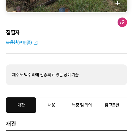
집필자
윤용현(尹用賢)
제주도 덕수리에 전승되고 있는 공예기술.
개관
내용
특징 및 의의
참고문헌
개관