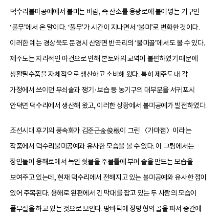
덕수리불미공예에서 불미는 바람, 즉 산소를 용광로에 불어넣는 기구인
‘풀무’에서 온 말이다. ‘풀무’가 시간이 지나면서 ‘불미’로 변화한 것이다.
이러한 예는 경상북도 문경시 산양면 반곡리의 ‘불미골’에서도 볼 수 있다.
제주도는 지리적인 여건으로 인해 본토와의 교역이 불편하였기 때문에
생활필수품을 자체적으로 생산하고 소비해 왔다. 특히 제주도 내 각
가정에서 쓰이던 무쇠솥과 쟁기·보습 등 농기구의 대부분을 서귀포시
안덕면 덕수리에서 생산해 왔고, 이러한 상황에서 불미공예가 발전하였다.
조선시대 후기의 풍속화가 김준근金俊根이 그린 〈가마졈〉이라는
작품에서 덕수리불미공예과 유사한 모습을 볼 수 있다. 이 그림에서는
장인들이 용해로에서 녹인 쇳물을 주물틀에 부어 솥을 만드는 모습을
보여주고 있는데, 현재 덕수리에서 전해지고 있는 불미공예와 유사한 점이
있어 주목된다. 용해로 왼편에서 긴 막대를 잡고 있는 두 사람의 모습이
풀무질을 하고 있는 것으로 보인다. 땅바닥에 장방형의 골을 파서 중간에