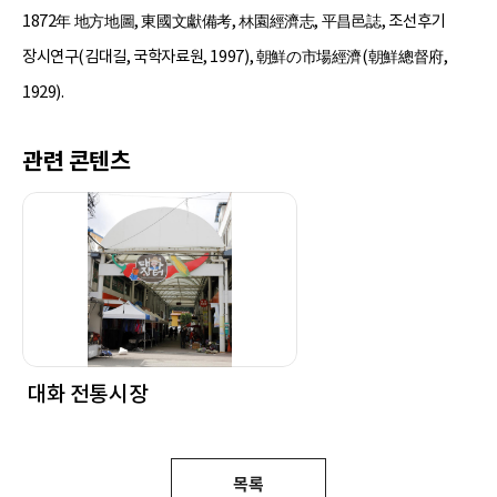
1872年 地方地圖, 東國文獻備考, 林園經濟志, 平昌邑誌, 조선후기
장시연구(김대길, 국학자료원, 1997), 朝鮮の市場經濟(朝鮮總督府,
1929).
관련 콘텐츠
대화 전통시장
목록