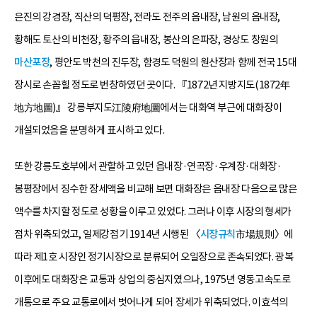
은진의 강경장, 직산의 덕평장, 전라도 전주의 읍내장, 남원의 읍내장,
황해도 토산의 비천장, 황주의 읍내장, 봉산의 은파장, 경상도 창원의
마산포장
, 평안도 박천의 진두장, 함경도 덕원의 원산장과 함께 전국 15대
장시로 손꼽힐 정도로 번창하였던 곳이다. 『1872년 지방지도(1872年
地方地圖)』 강릉부지도江陵府地圖에서는 대화역 부근에 대화장이
개설되었음을 분명하게 표시하고 있다.
또한 강릉도호부에서 관할하고 있던 읍내장·연곡장·우계장·대화장·
봉평장에서 징수한 장세액을 비교해 보면 대화장은 읍내장 다음으로 많은
액수를 차지할 정도로 성황을 이루고 있었다. 그러나 이후 시장의 형세가
점차 위축되었고, 일제강점기 1914년 시행된 〈
시장규칙
市場規則〉에
따라 제1호 시장인 정기시장으로 분류되어 오일장으로 존속되었다. 광복
이후에도 대화장은 교통과 상업의 중심지였으나, 1975년 영동고속도로
개통으로 주요 교통로에서 벗어나게 되어 장세가 위축되었다. 이효석의