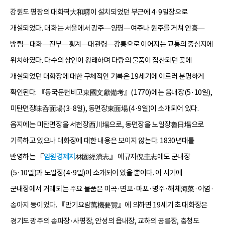
강원도 평창의 대화역大和驛이 설치되었던 부근에 4·9일장으로
개설되었다. 대화는 서울에서 광주—양평—여주나 원주를 거쳐 안흥—
방림—대화—진부—횡계—대관령—강릉으로 이어지는 교통의 중심지에
위치하였다. 다수의 상인이 왕래하며 다량의 물품이 집산되던 곳에
개설되었던 대화장에 대한 구체적인 기록은 19세기에 이르러 분명하게
확인된다. 『동국문헌비고東國文獻備考』(1770)에는 읍내장(5·10일),
미탄면장味呑面場(3·8일), 동면장東面場(4·9일)이 소개되어 있다.
읍지에는 미탄면장을 서천장西川場으로, 동면장을 노일장魯日場으로
기록하고 있으나 대화장에 대한 내용은 보이지 않는다. 1830년대를
반영하는 『
임원경제지
林園經濟志』 예규지倪圭志에도 군내장
(5·10일)과 노일장(4·9일)이 소개되어 있을 뿐이다. 이 시기에
군내장에서 거래되는 주요 물품은 미곡·면포·마포·명주·해체海菜·어염·
송아지 등이었다. 『만기요람萬機要覽』에 의하면 19세기 초 대화장은
경기도 광주의 송파장·사평장, 안성의 읍내장, 교하의 공릉장, 충청도