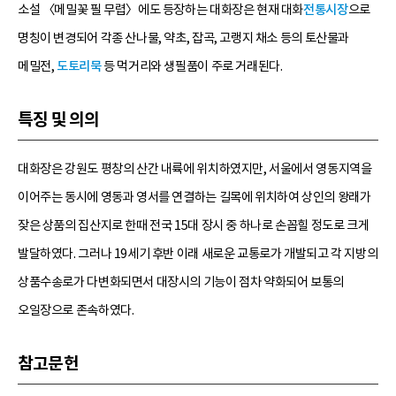
소설 〈메밀꽃 필 무렵〉에도 등장하는 대화장은 현재 대화
전통시장
으로
명칭이 변경되어 각종 산나물, 약초, 잡곡, 고랭지 채소 등의 토산물과
메밀전,
도토리묵
등 먹거리와 생필품이 주로 거래된다.
특징 및 의의
대화장은 강원도 평창의 산간 내륙에 위치하였지만, 서울에서 영동지역을
이어주는 동시에 영동과 영서를 연결하는 길목에 위치하여 상인의 왕래가
잦은 상품의 집산지로 한때 전국 15대 장시 중 하나로 손꼽힐 정도로 크게
발달하였다. 그러나 19세기 후반 이래 새로운 교통로가 개발되고 각 지방의
상품수송로가 다변화되면서 대장시의 기능이 점차 약화되어 보통의
오일장으로 존속하였다.
참고문헌