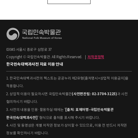
03045 서울시 종로구 삼청로 37
Copyright © 국립민속박물관. All Rights Reserved.
|
저작권정책
한국민속대백과사전 자료 이용 안내
1. 한국민속대백과사전의 텍스트는 공공누리 제2유형(출처명시+상업적 이용금지)을
적용합니다.
(사전편찬팀: 02-3704-3225)
2. 상업적 이용이 필요하시면 국립민속박물관
과 사전
협의하시기 바랍니다.
[출처: 표제어명–국립민속박물관
3. 사전의 내용을 인용·활용하실 때에는 '
한국민속대백과사전]
' 형식으로 출처를 표시해 주시기 바랍니다.
4. 사진 및 동영상은 개별 저작권 정보가 상이할 수 있으므로, 이용 전 반드시 저작권
정보를 확인하시기 바랍니다.