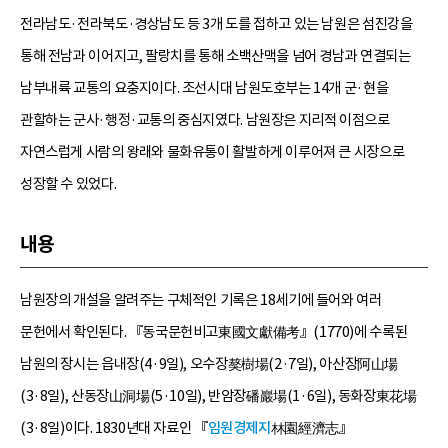
전라남도·전라북도·경상남도 등 3개 도를 접하고 있는 남원은 섬진강을
통해 전남과 이어지고, 팔랑치를 통해 소백산맥을 넘어 경남과 연결되는
남부내륙 교통의 요충지이다. 조선시대 남원도호부는 14개 군·현을
관할하는 군사·행정·교통의 중심지였다. 남원장은 지리적 이점으로
자연스럽게 사람의 왕래와 물화유통이 활발하게 이루어져 큰 시장으로
성장할 수 있었다.
내용
남원장의 개설을 알려주는 구체적인 기록은 18세기에 들어와 여러
문헌에서 확인된다. 『동국문헌비고東國文獻備考』(1770)에 수록된
남원의 장시는 읍내장(4·9일), 오수장獒樹場(2·7일), 아산장阿山場
(3·8일), 산동장山洞場(5·10일), 반암장磻巖場(1·6일), 동화장東花場
(3·8일)이다. 1830년대 자료인 『
임원경제지
林園經濟志』