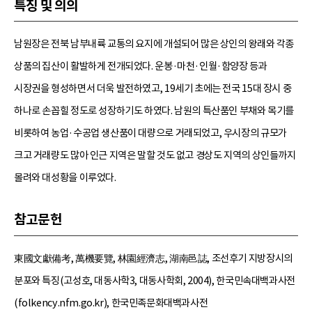
특징 및 의의
남원장은 전북 남부내륙 교통의 요지에 개설되어 많은 상인의 왕래와 각종
상품의 집산이 활발하게 전개되었다. 운봉·마천·인월·함양장 등과
시장권을 형성하면서 더욱 발전하였고, 19세기 초에는 전국 15대 장시 중
하나로 손꼽힐 정도로 성장하기도 하였다. 남원의 특산품인 부채와 목기를
비롯하여 농업·수공업 생산품이 대량으로 거래되었고, 우시장의 규모가
크고 거래량도 많아 인근 지역은 말할 것도 없고 경상도 지역의 상인들까지
몰려와 대성황을 이루었다.
참고문헌
東國文獻備考, 萬機要覽, 林園經濟志, 湖南邑誌, 조선후기 지방장시의
분포와 특징(고성호, 대동사학3, 대동사학회, 2004), 한국민속대백과사전
(folkency.nfm.go.kr), 한국민족문화대백과사전