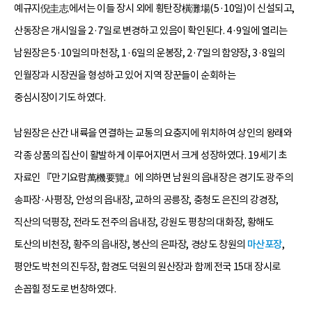
예규지倪圭志에서는 이들 장시 외에 횡탄장橫灘場(5·10일)이 신설되고,
산동장은 개시일을 2·7일로 변경하고 있음이 확인된다. 4·9일에 열리는
남원장은 5·10일의 마천장, 1·6일의 운봉장, 2·7일의 함양장, 3·8일의
인월장과 시장권을 형성하고 있어 지역 장꾼들이 순회하는
중심시장이기도 하였다.
남원장은 산간 내륙을 연결하는 교통의 요충지에 위치하여 상인의 왕래와
각종 상품의 집산이 활발하게 이루어지면서 크게 성장하였다. 19세기 초
자료인 『만기요람萬機要覽』에 의하면 남원의 읍내장은 경기도 광주의
송파장·사평장, 안성의 읍내장, 교하의 공릉장, 충청도 은진의 강경장,
직산의 덕평장, 전라도 전주의 읍내장, 강원도 평창의 대화장, 황해도
토산의 비천장, 황주의 읍내장, 봉산의 은파장, 경상도 창원의
마산포장
,
평안도 박천의 진두장, 함경도 덕원의 원산장과 함께 전국 15대 장시로
손꼽힐 정도로 번창하였다.