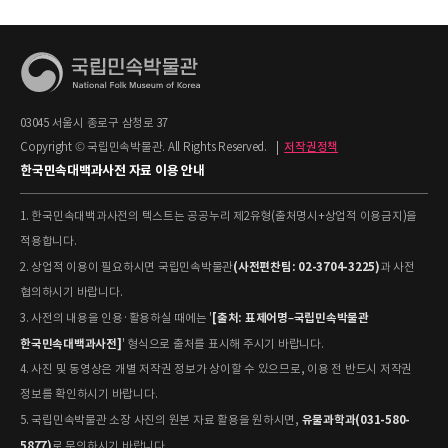
03045 서울시 종로구 삼청로 37
Copyright © 국립민속박물관. All Rights Reserved.
|
저작권정책
한국민속대백과사전 자료 이용 안내
1. 한국민속대백과사전의 텍스트는 공공누리 제2유형(출처명시+상업적 이용금지)을
적용합니다.
(사전편찬팀: 02-3704-3225)
2. 상업적 이용이 필요하시면 국립민속박물관
과 사전
협의하시기 바랍니다.
[출처: 표제어명–국립민속박물관
3. 사전의 내용을 인용·활용하실 때에는 '
한국민속대백과사전]
' 형식으로 출처를 표시해 주시기 바랍니다.
4. 사진 및 동영상은 개별 저작권 정보가 상이할 수 있으므로, 이용 전 반드시 저작권
정보를 확인하시기 바랍니다.
유물과학과(031-580-
5. 국립민속박물관 소장 사진의 원본 자료 활용을 원하시면,
5877)
로 문의하시기 바랍니다.