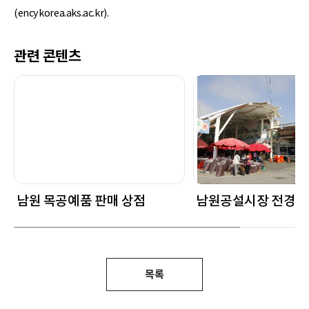
(encykorea.aks.ac.kr).
관련 콘텐츠
남원 목공예품 판매 상점
남원공설시장 전경
목록