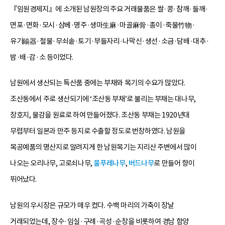
『임원경제지』에 소개된 남원장의 주요 거래물품은 쌀·콩·참깨·들깨·
면포·면화·모시·삼베·명주·생마生麻·마골麻骨·종이·죽물竹物·
유기鍮器·철물·무쇠솥·토기·부들자리·나막신·생선·소금·담배·대추·
밤·배·감·소 등이었다.
남원에서 생산되는 특산품 중에는 부채와 목기의 수요가 많았다.
조산동에서 주로 생산되기에 ‘조산동 부채’로 불리는 부채는 대나무,
창호지, 물감을 원료로 하여 만들어졌다. 조산동 부채는 1920년대
무렵부터 일본과 만주 등지로 수출할 정도로 번창하였다. 남원을
목공예품의 명산지로 알려지게 한 남원목기는 지리산 주변에서 많이
나오는 오리나무, 고로쇠나무,
물푸레나무
,
버드나무
로 만들어 향이
뛰어났다.
남원의 우시장은 규모가 매우 컸다. 수백 마리의 가축이 장날
거래되었는데, 장수·임실·구례·곡성·순창을 비롯하여 경남 함양