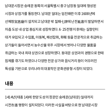
남대문시장은 숭례문 동쪽의 서울특별시 중구 남창동 일대에 형성된
시장과 상점가를 통칭한다. 남대문 일대는 임진왜란 이후 1608년에
선혜청宣惠廳이 설치되고 남대문 밖 칠패七牌에 난전亂廛이 발달하면서
차츰 도성 내 상업 중심지로 성장하였다. 6·25전쟁 이후에는 실향민이
대거 유입되고 수입품, 아동복, 패션잡화, 화훼 등을 전문적으로 취급하는
상가들이 들어서면서 농수산물 위주 시장에서 벗어나 다양한 물품을
취급하는 국내 최대 상권으로 성장하였다. 동대문 상권과의 경쟁으로 한때
침체를 겪기도 하였으나 다양한 전문 상가와 음식거리 등이 어우러진
특성을 기반으로 우리나라의 대표적인 문화관광형 시장이 되었다.
내용
1414년(태종 14)에 한양 도성의 정문인 숭례문(남대문) 일대까지
시전市廛 행랑이 설치되었다. 이러한 사실을 바탕으로 현 남대문시장