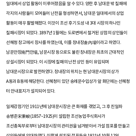
일대에서 상업 활동이 이루어졌음을 알 수 있다. 양란 후 남대문 밖 칠패에
각지의 사람들이 모여들어 난전을 형성하면서, 남대문 일대에서의 상업
활동이 매우 활발해졌다. 이것이 조선 후기 도성 내 3대 시장의 하나인
칠패시장이 되었다. 1897년 1월에는 도로변에서 철거된 상점의 상인들이
선혜청 창고에서 장사를 하였는데, 이를 창내장倉內場이라고 하였다.
남문안장南門안場, 남문시장 등으로도 불린 창내장은 최초의 근대적인
상설시장이 되었다. 이 시장에 칠패의 난전 상인 등이 유입되며
남대문시장으로 발전하였다. 창내장의 위치는 현 남대문시장의 상가
A동과 B동에 해당한다. 선혜청이 있던 숭례문수입상가 앞 화단에는 선혜청
터 안내표지가 설치되어 있다.
일제강점기인 1911년에 남대문시장은 큰 화재를 겪었고, 그 후 친일파
송병준宋秉畯(1857~1925)이 설립한 조선농업주식회사가
조선총독부로부터 남대문시장의 관리권을 넘겨받아서 가설 점포를 만들고
상인들에게 임대하였다. 이렇게 설치된 점포들은 1921년 10월 12일