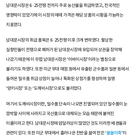
남대문시장은 6·25전쟁 전까지 주로 농산물을 취급하였고, 전국적인
영향력이 있었기에 이 시장의 매매 가격은 해당 상품의 시황을 가늠하는
지표였다.
남대문시장의 취급 품목은 6·25전쟁 이후 크게 변하였다. 월남한
실향민들이 전쟁으로 폐허가 된 남대문시장에 유입되어 상권을 장악해
나갔기 때문에 이 무렵 남대문시장은 ‘아바이시장’이라는 별칭으로
불리기도 하였다. 또한 미군 부대 매점 등에서 유출된 군수품과 일본 등에서
들여온 밀수품 취급 상점이 늘어나 특화된 상점가를 형성하며 일명
‘양키시장’ 또는 ‘도깨비시장’으로도 불리었다.
여기서 도깨비시장이란, 밀수품 단속이 나오면 진열되어 있던 밀수품이 눈
깜박할 사이에 사라지고 국산품으로 대체되는 모습 때문에 붙여진
이름이라고 한다. 남대문시장에 암달러상이 많았던 것도 이러한 배경들과
관련이 있다. 또한 미군 부대에서 흘러나온 잔반을 끓여 만든 ‘
꿀꿀이죽
’이