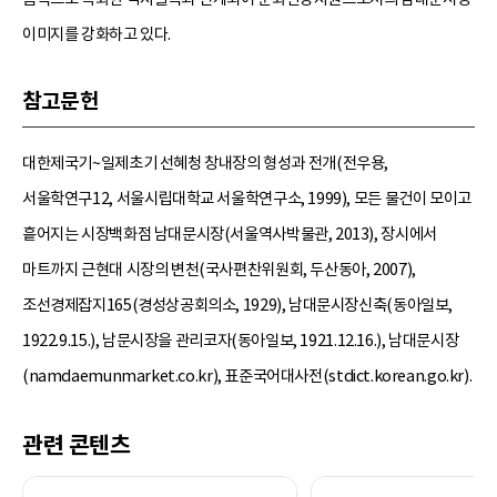
이미지를 강화하고 있다.
참고문헌
대한제국기~일제초기 선혜청 창내장의 형성과 전개(전우용,
서울학연구12, 서울시립대학교 서울학연구소, 1999), 모든 물건이 모이고
흩어지는 시장백화점 남대문시장(서울역사박물관, 2013), 장시에서
마트까지 근현대 시장의 변천(국사편찬위원회, 두산동아, 2007),
조선경제잡지165(경성상공회의소, 1929), 남대문시장신축(동아일보,
1922.9.15.), 남문시장을 관리코자(동아일보, 1921.12.16.), 남대문시장
(namdaemunmarket.co.kr), 표준국어대사전(stdict.korean.go.kr).
관련 콘텐츠