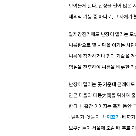
모여들게 된다. 난장을 열어 많은
제의적 기능 중 하나로, 그 자체가
일제강점기에도 난장이 열리는 모습
씨름판으로 열 사람을 이기는 사람에
씨름에 참가하거나 힘과 기술을 겨
명절을 전후하여 씨름을 비롯한 각
난장이 열리는 곳 가운데 근래에도
인근 마을의 대동大同을 위하여 줄
한다. 나흘간 이어지는 축제 동안
·널뛰기·윷놀이·
새끼꼬기
·베짜기
보부상들이 서울에 오갈 때 주로 