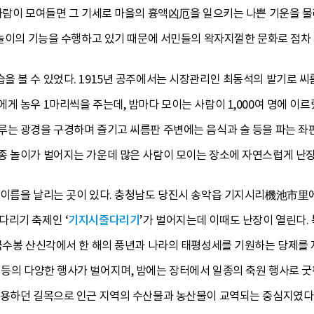
 사람이 모여들면 그 기세로 마을의 흉액凶厄을 일으키는 나쁜 기운을 물
 놀이의 기능을 수행하고 있기 때문에 서민들의 왁자지껄한 문화로 점차 
을 볼 수 있었다. 1915년 공주에서는 시장관리인 최동석의 발기로 씨
게 농우 1마리씩을 주는데, 밤마다 모이는 사람이 1,000여 명에 이
루는 광경을 구경하며 즐기고 씨름판 주변에는 음식과 술 등을 파는 좌
종 놀이가 벌어지는 가운데 많은 사람이 모이는 장소에 자연스럽게 난장
 이름을 날리는 곳이 있다. 충청남도 당진시 송악읍 기지시리機池市里에서
다리기 축제인 ‘
기지시줄다리기
’가 벌어지는데 이때도 난장이 열린다.
 국수봉 산신각에서 한 해의 풍년과 나라의 태평성세를 기원하는 당제를
 등의 다양한 행사가 벌어지며, 밤에는 장터에서 일종의 축원 행사로 
이용하던 길목으로 인근 지역의 수산물과 농산물이 교역되는 중심지였다