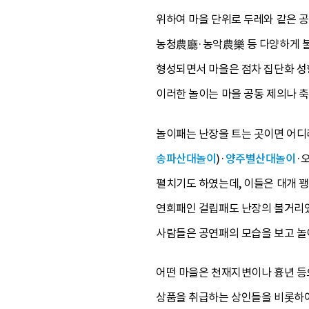
위하여 마을 단위로 두레와 같은 
농청農廳·농악農樂 등 다양하게 
형성되면서 마을은 점차 집단화 성
이러한 놀이는 마을 공동 제의나 축
놀이패는 난장을 트는 곳이면 어디
송파산대놀이
)·
양주별산대놀이
·
펼치기도 하였는데, 이들은 대개 
연희패인 걸립패도 난장의 볼거리
사람들은 공연패의 모습을 보고 놀이
어떤 마을은 천재지변이나 흉년 등
상품을 취급하는 상인들을 비롯하여