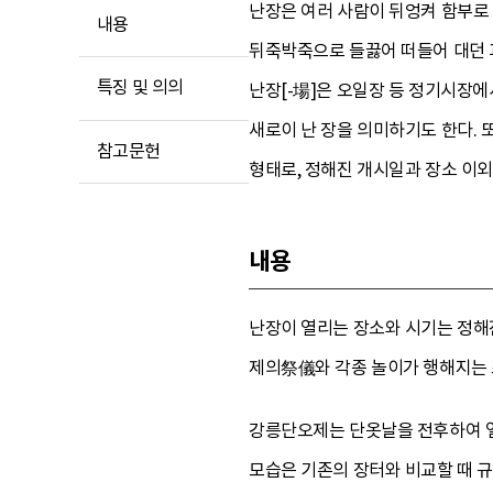
난장은 여러 사람이 뒤엉켜 함부로
내용
뒤죽박죽으로 들끓어 떠들어 대던 과
특징 및 의의
난장[-場]은 오일장 등 정기시장에
새로이 난 장을 의미하기도 한다.
참고문헌
형태로, 정해진 개시일과 장소 이
내용
난장이 열리는 장소와 시기는 정해
제의祭儀와 각종 놀이가 행해지는 
강릉단오제는 단옷날을 전후하여 열
모습은 기존의 장터와 비교할 때 규