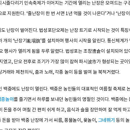
 기지시줄다리기 민속축제가 이어지는 기간에 열리는 난장은 모여드는 구
 지원한다. ‘줄난장이 한 번 서면 1년 먹을 것이 나온다’거나 ‘난장이
도 난장이 벌어진다. 법성포단오제는 난장 트기로 시작되는 것이 특징이
개의 ‘난장기亂場旗’를 설치하며 행사의 시작을 알린다. 통신체계가
오 행사가 열리게 됨을 두루 알렸다. 법성포는 조창漕倉이 설치되어 
지였고, 단오 전후로 조기가 가장 많이 잡혀 파시波市가 형성되는 곳이
래와 제천의식, 춤과 노래, 각종 놀이 등을 벌여 늘 북적거렸다.
인 백중에도 난장이 열린다. 백중은 농민들의 대표적인 여름철 축제로 
백중놀이
를 즐기면서 하루를 보내던 농민들의 명절인 것이다. 백중에는
돈을 주어 며칠 간 편히 쉬게 하고, 음식과 술을 장만하여 잘 먹게 하
 돈을 받아 백중 난장에 가서 씨름, 풍물놀이, 윷놀이,
그네뛰기
등의 놀