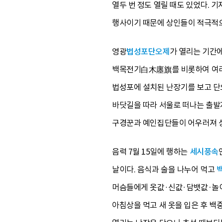
열두 번 정도 열릴 때도 있었다.
행사이기 때문에 상인들이 적극적으로
영광
법성포단오제
가 열리는 기간에
백목전기白木廛旗를 비롯하여 여러 
법성포에 설치된 난장기를 보고 단
바닷길을 따라 서울로 떠나는 출발
구경꾼과 예인집단들이 어우러져 상거
음력 7월 15일에 행하는
세시풍속
날이다. 음식과 술을 나누어 먹고
머슴들에게 옷값·신값·담뱃값·놀이 
아침상을 먹고 새 옷을 입은 후 백중