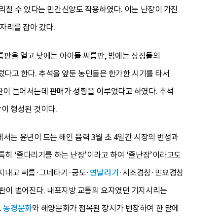
리칠 수 있다는 민간신앙도 작용하였다. 이는 난장이 가진
자리를 잡아 갔다.
름판을 열고 낮에는 아이들 씨름판, 밤에는 장정들의
르렀다고 한다. 추석을 앞둔 농민들은 한가한 시기를 타서
판이 늘어서는데 판매가 성황을 이루었다고 하였다. 추석
이 형성된 것이다.
는 윤년이 드는 해인 음력 3월 초 4일간 시장의 번성과
 특히 ‘줄다리기를 하는 난장’이라고 하여 ‘줄난장’이라고도
 지내고 씨름·그네타기·궁도·
연날리기
·시조경창·민요경창
굿판이 벌어진다. 내포지방 교통의 요지였던 기지시리는
.
농경문화
와 해양문화가 접목된 장시가 번창하여 한 달에