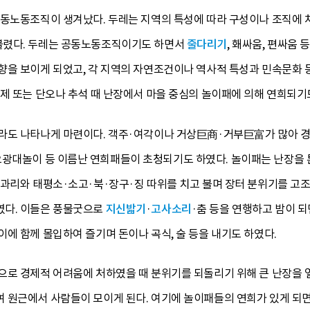
공동노동조직이 생겨났다. 두레는 지역의 특성에 따라 구성이나 조직에
불렸다. 두레는 공동노동조직이기도 하면서
줄다리기
, 홰싸움, 편싸움
향을 보이게 되었고, 각 지역의 자연조건이나 역사적 특성과 민속문화 
제 또는 단오나 추석 때 난장에서 마을 중심의 놀이패에 의해 연희되기
라도 나타나게 마련이다. 객주·여각이나 거상巨商·거부巨富가 많아 경
오광대놀이 등 이름난 연희패들이 초청되기도 하였다. 놀이패는 난장을 
꽹과리와 태평소·소고·북·장구·징 따위를 치고 불며 장터 분위기를 고
였다. 이들은 풍물굿으로
지신밟기
·
고사소리
·춤 등을 연행하고 밤이 되
에 함께 몰입하여 즐기며 돈이나 곡식, 술 등을 내기도 하였다.
으로 경제적 어려움에 처하였을 때 분위기를 되돌리기 위해 큰 난장을 
 원근에서 사람들이 모이게 된다. 여기에 놀이패들의 연희가 있게 되면