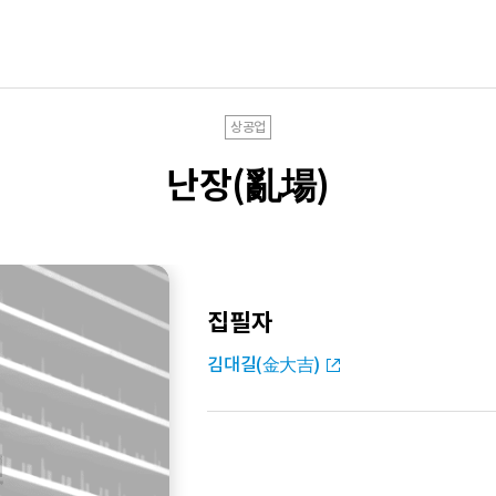
상공업
난장(亂場)
집필자
김대길(金大吉)