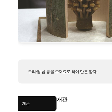
구리·철·납 등을 주재료로 하여 만든 활자.
개관
개관