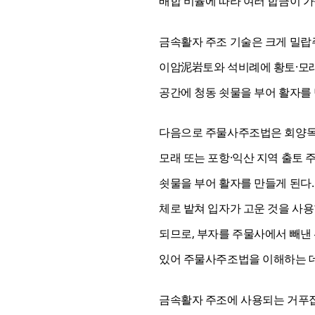
배합 비율에 따라 여러 합금이 가
금속활자 주조 기술은 크게 밀
이암泥岩토와 석비례에 황토·모래
공간에 청동 쇳물을 부어 활자를
다음으로 주물사주조법은 회양목과
모래 또는 포항·익산 지역 출토 
쇳물을 부어 활자를 만들게 된다
체로 밭쳐 입자가 고운 것을 사
되므로, 부자를 주물사에서 빼낸
있어 주물사주조법을 이해하는 데
금속활자 주조에 사용되는 거푸집의