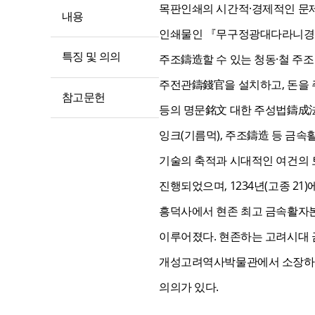
목판인쇄의 시간적·경제적인 문
내용
인쇄물인 『무구정광대다라니경無
특징 및 의의
주조鑄造할 수 있는 청동·철 주
주전관鑄錢官을 설치하고, 돈을
참고문헌
등의 명문銘文 대한 주성법鑄成法
잉크(기름먹), 주조鑄造 등 금
기술의 축적과 시대적인 여건의 
진행되었으며, 1234년(고종 2
흥덕사에서 현존 최고 금속활
이루어졌다. 현존하는 고려시대
개성고려역사박물관에서 소장하고 
의의가 있다.