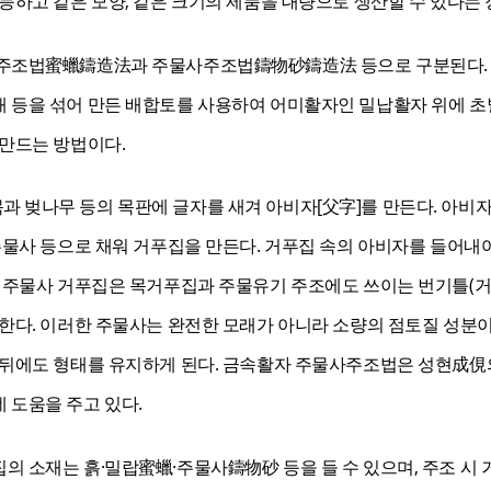
능하고 같은 모양, 같은 크기의 제품을 대량으로 생산할 수 있다는 
랍주조법蜜蠟鑄造法과 주물사주조법鑄物砂鑄造法 등으로 구분된다. 
 등을 섞어 만든 배합토를 사용하여 어미활자인 밀납활자 위에 초벌
 만드는 방법이다.
 벚나무 등의 목판에 글자를 새겨 아비자[父字]를 만든다. 아비자
주물사 등으로 채워 거푸집을 만든다. 거푸집 속의 아비자를 들어내어
. 주물사 거푸집은 목거푸집과 주물유기 주조에도 쓰이는 번기틀(거
용한다. 이러한 주물사는 완전한 모래가 아니라 소량의 점토질 성분
 뒤에도 형태를 유지하게 된다. 금속활자 주물사주조법은 성현成俔
 도움을 주고 있다.
 소재는 흙·밀랍蜜蠟·주물사鑄物砂 등을 들 수 있으며, 주조 시 