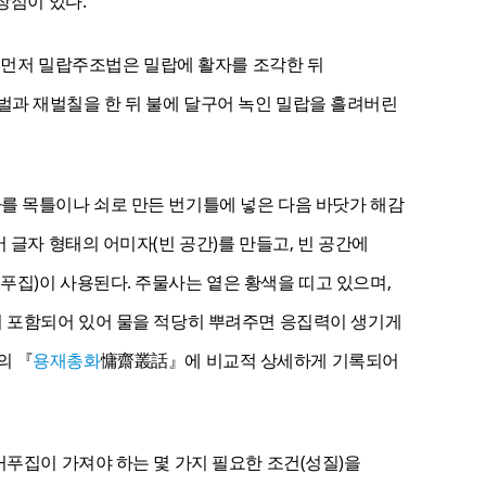
장점이 있다.
먼저 밀랍주조법은 밀랍에 활자를 조각한 뒤
과 재벌칠을 한 뒤 불에 달구어 녹인 밀랍을 흘려버린
를 목틀이나 쇠로 만든 번기틀에 넣은 다음 바닷가 해감
 글자 형태의 어미자(빈 공간)를 만들고, 빈 공간에
푸집)이 사용된다. 주물사는 옅은 황색을 띠고 있으며,
이 포함되어 있어 물을 적당히 뿌려주면 응집력이 생기게
의 『
용재총화
慵齋叢話』에 비교적 상세하게 기록되어
거푸집이 가져야 하는 몇 가지 필요한 조건(성질)을