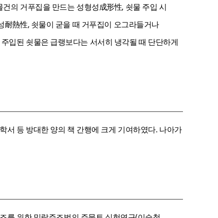
물건의 거푸집을 만드는 성형성成形性, 쇳물 주입 시
열성耐熱性, 쇳물이 굳을 때 거푸집이 오그라들거나
 주입된 쇳물은 급랭보다는 서서히 냉각될 때 단단하게
학서 등 방대한 양의 책 간행에 크게 기여하였다. 나아가
 주조를 위한 밀랍주조법의 주물토 실험연구(이승철,