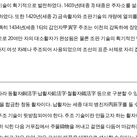
술이 획기적으로 발전하였다. 1403년(태종 3) 태종은 주자소
였다. 또한 1420년(세종 2) 금속활자와 조판기술의 개량에 열의
히 1434년(세종 16)의 갑인자甲寅字 주조는 이천의 감독하에 
 20여만 자의 대소활자가 완성됨은 물론 조판 기술의 획기적인 발
 여섯 차례나 주조되어 사용되었으며 조선의 표준 서체로 자리 
라 동활자銅活字·납활자鉛活字·철활자鐵活字 등으로 구분할 수 있
을 합금한 청동 활자이다. 납활자는 세종 대의 병진자丙辰字를 들 
조 기술이 뒷받침되어야 한다. 주조 기술이란 만들고자 하는 활자
히 식힌 다음 거푸집에서 주물鑄物을 꺼내고 겉면을 다듬어 마감하는