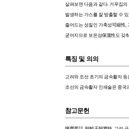
살펴보면 다음과 같다. 거푸집의
발생하는 가스를 잘 방출할 수 있
줄어드는 성질인 가축성可縮性, 
굳어지므로 보온성保溫性도 갖춰
특징 및 의의
고려와 조선 초기의 금속활자 등
조선의 금속활자 인쇄술은 중국과
참고문헌
慵齋叢話, 朝鮮王朝實錄, 고려 금