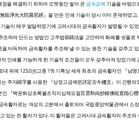
제점을 해결하기 위하여 오랫동안 쌓아 온
금속공예
기술을 바탕으로
垢淨光大陀羅尼經』을 만든 인쇄 기술이 당시 이미 존재하였고, 
조 기술이 매우 발달하였기에 고려시대의 금속활자가 발명될 수 있었
 주조하여 만드는 방법인 고주법鼓鑄法을 고안하여 화폐를 쇳물로
을 터득하여 금속활자를 주조해 낼 수 있는 원천 기술을 갖추고 있
속활자 인쇄를 가능하게 한 기술적 조건들이 모두 갖추어져 있었기에
토대 위에 1232년(고종 19) 기록상 세계 최초의 금속활자인
1)에는 주자鑄字를 사용한 『상정고금예문詳定古今禮文』이 간행되었다.
자본인 『백운화상초록불조직지심체요절百雲和尙抄錄佛祖直指心體要
 금속활자로는 개성의 고분에서 출토되어 국립중앙박물관에서 소장
있는 전 활자가 있다. 이 활자들은 고려시대 금속활자의 주조와 