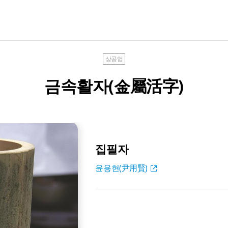
상공업
금속활자(金屬活字)
집필자
윤용현(尹用賢)