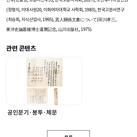
(정형지, 이대사원20, 이화여자대학교 사학회, 1983), 한국고문서연구
(최승희, 지식산업사, 1995), 貢人關係文書について(田川孝三,
東洋史論叢榎博士還曆記念, 山川出版社, 1975).
관련 콘텐츠
공인문기·봉투·체문