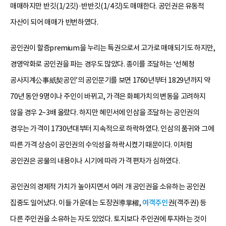
매매하지만 반깃(1/2깃)·반반깃(1/4깃)도 매매한다. 공인권은 유동적
자산이 되어 매매가 빈번하였다.
공인권이 할증premium을 누리는 특권으로서 고가로 매매되기도 하지만,
경영악화로 공인권을 파는 경우도 많았다. 종이를 조달하는 ‘선혜청
공사지계公事紙契공인’의 공인문기를 보면 1760년부터 1829년까지 약
70년 동안 9명이나 주인이 바뀌고, 가격은 화폐가치의 변동을 고려하지
않을 경우 2~3배 올랐다. 하지만 혜민서에 인삼을 조달하는 공인권의
경우는 가격이 1730년대부터 지속적으로 하락하였다. 인삼의 품귀와 그에
따른 가격 상승이 공인권의 수익성을 하락시켰기 때문이다. 이처럼
공인권은 공물의 내용이나 시기에 따라 가격 편차가 심하였다.
공인권의 경제적 가치가 높아지면서 여러 개 공인권을 소유하는 공인권
집중도 일어났다. 이들 가운데는 도장권導掌權,
여객주인
권(객주권) 등
다른 주인권을 소유하는 자도 있었다. 토지보다 주인권에 투자하는 것이