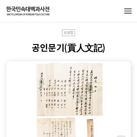
상공업
공인문기(貢人文記)