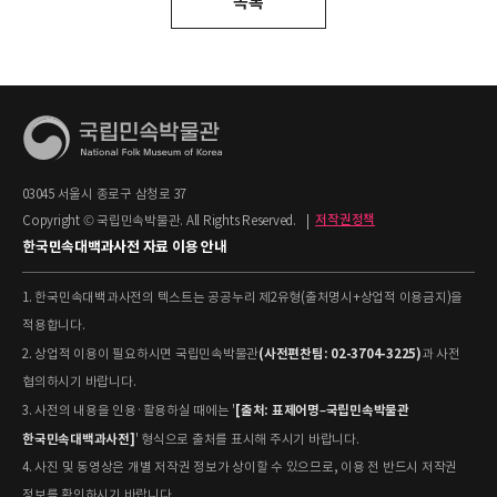
목록
03045 서울시 종로구 삼청로 37
Copyright © 국립민속박물관. All Rights Reserved.
|
저작권정책
한국민속대백과사전 자료 이용 안내
1. 한국민속대백과사전의 텍스트는 공공누리 제2유형(출처명시+상업적 이용금지)을
적용합니다.
(사전편찬팀: 02-3704-3225)
2. 상업적 이용이 필요하시면 국립민속박물관
과 사전
협의하시기 바랍니다.
[출처: 표제어명–국립민속박물관
3. 사전의 내용을 인용·활용하실 때에는 '
한국민속대백과사전]
' 형식으로 출처를 표시해 주시기 바랍니다.
4. 사진 및 동영상은 개별 저작권 정보가 상이할 수 있으므로, 이용 전 반드시 저작권
정보를 확인하시기 바랍니다.