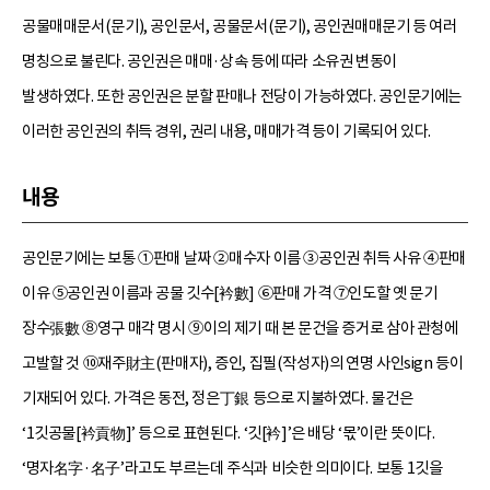
공물매매문서(문기), 공인문서, 공물문서(문기), 공인권매매문기 등 여러
명칭으로 불린다. 공인권은 매매·상속 등에 따라 소유권 변동이
발생하였다. 또한 공인권은 분할 판매나 전당이 가능하였다. 공인문기에는
이러한 공인권의 취득 경위, 권리 내용, 매매가격 등이 기록되어 있다.
내용
공인문기에는 보통 ①판매 날짜 ②매수자 이름 ③공인권 취득 사유 ④판매
이유 ⑤공인권 이름과 공물 깃수[衿數] ⑥판매 가격 ⑦인도할 옛 문기
장수張數 ⑧영구 매각 명시 ⑨이의 제기 때 본 문건을 증거로 삼아 관청에
고발할 것 ⑩재주財主(판매자), 증인, 집필(작성자)의 연명 사인sign 등이
기재되어 있다. 가격은 동전, 정은丁銀 등으로 지불하였다. 물건은
‘1깃공물[衿貢物]’ 등으로 표현된다. ‘깃[衿]’은 배당 ‘몫’이란 뜻이다.
‘명자名字·名子’라고도 부르는데 주식과 비슷한 의미이다. 보통 1깃을