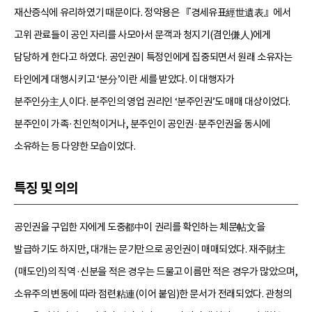
재산증식에 유리하였기 때문이다. 정약용은 『경세유표經世遺表』에서
고위 관료들이 공인 자리를 사모아서 문객과 청지기(겸인傔人)에게
담당하게 한다고 하였다. 공인권이 특정인에게 집중되면서 원래 소유자는
타인에게 대행시키고 ‘분分’이란 세를 받았다. 이 대행자가
분주인分主人이다. 분주인의 영업 권리인 ‘분주인권’도 매매 대상이었다.
분주인이 가족·친인척이거나, 분주인이 공인권·분주인권을 동시에
소유하는 등 다양한 모습이었다.
특징 및 의의
공인권을 구입한 자에게 도중都中이 권리를 확인하는 체문帖文을
발급하기도 하지만, 대개는 문기만으로 공인권이 매매되었다. 재주財主
(매도인)의 직역·신분을 적은 경우는 드물고 이름만 적은 경우가 많았으며,
소유주의 변동에 따라 점련粘連(이어 붙임)한 문서가 전래되었다. 관청의