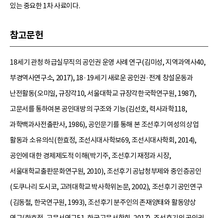
있는 중요한 1차 사료이다.
참고문헌
18세기 관청 하급실무직의 공인권 운영 사례 연구(김미성, 지역과역사40,
부경역사연구소, 2017), 18·19세기 새로운 공인권·전계 창설운동과
난전활동(오미일, 규장각10, 서울대학교 규장각한국학연구원, 1987),
고문서를 통하여본 공인대방의 구조와 기능(김선호, 력사과학118,
과학백과사전출판사, 1986), 공인문기를 통해 본 조선후기 여성의 상업
활동과 소유의식(한효정, 조선시대사학보69, 조선시대사학회, 2014),
공인에 대한 경제제도적 이해(박기주, 조선후기 재정과 시장,
서울대학교출판문화연구원, 2010), 조선후기 공납청부제와 중인층공인
(도쿠나리 도시코, 고려대학교 박사학위논문, 2002), 조선후기 공인연구
(김동철, 한국연구원, 1993), 조선후기 분주인의 존재양태와 활동양상
연구(한효정, 고문서연구51, 한국고문서학회, 2017), 조선후기의 공인권