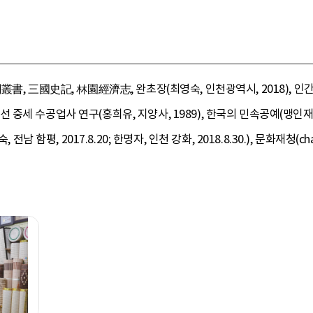
書, 三國史記, 林園經濟志, 완초장(최영숙, 인천광역시, 2018), 인간문
, 조선 중세 수공업사 연구(홍희유, 지양사, 1989), 한국의 민속공예(맹인
전남 함평, 2017.8.20; 한명자, 인천 강화, 2018.8.30.), 문화재청(cha