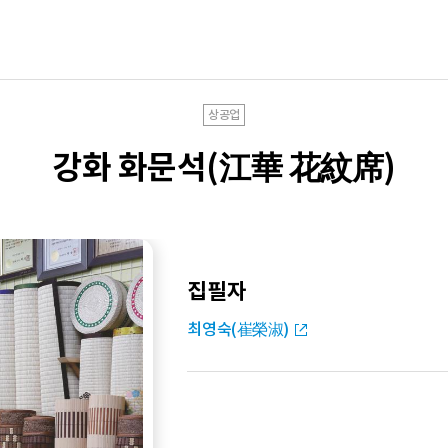
상공업
강화 화문석(江華 花紋席)
집필자
최영숙(崔榮淑)