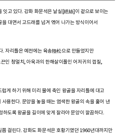
 잇고 있다. 강화 화문석은 날실[經絲]이 겉으로 보이는
왕골을 대면서 고드래를 넘겨 엮어 나가는 방식이어서
단다. 자리틀은 예전에는 육송陸松으로 만들었지만
노끈인 청얼치, 아욱과의 한해살이풀인 어저귀의 껍질,
럽게 하기 위해 미리 물에 축인 왕골을 자리틀에 대고
 사용한다. 문양을 놓을 때는 염색한 왕골의 속을 훑어 낸
일정하도록 왕골을 길이에 맞게 잘라야 문양이 깔끔하다.
5일쯤 걸린다. 강화도 화문석은 호황기였던 1960년대까지만