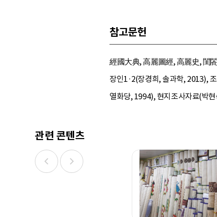
참고문헌
經國大典, 高麗圖經, 高麗史, 閨閤叢
장인1·2(장경희, 솔과학, 2013)
열화당, 1994), 현지조사자료(박현숙, 
관련 콘텐츠