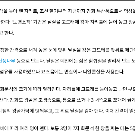
을 놓아 맨 자리로, 조선 말기부터 지금까지 강화 특산품으로서 명성을
한다. ‘노경소직’ 기법은 날실을 고드래에 감아 자리틀에 늘어 놓고 
고 한다.
일정한 간격으로 새겨 놓은 눈에 맞춰 날실을 감은 고드래를 앞뒤로 매
단풍나무
등으로 만든다. 날실은 예전에는 삶은 칡껍질을 말려서 만든 
연섬유를 사용하였으나 요즈음에는 면실이나 나일론실을 사용한다.
 화문석의 크기에 따라 달라진다. 자리틀에 고드래를 늘어놓고 나면 부드
다. 강화도 왕골은 조생종으로, 통으로 쓰거나 3~4쪽으로 쪼개어 굵게
 지점의 왕골가닥에 덧씌우고, 그 위로 날실을 감아 맨다. 이때 간격이 
비에 따라 여러 명이 맨다. 보통 3명이 7자 화문석 한 장을 짜는 데는 