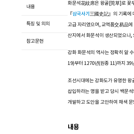
화문석花紋席은 왕골[莞草]로 꽃무
내용
『
삼국사기
三國史記』의 기록에 
특징 및 의의
고급 자리였으며, 교역품交易品에
산지에서 화문석이 생산되었으나, 
참고문헌
강화 화문석의 역사는 정확히 알 수
19)부터 1270년(원종 11)까지
조선시대에는 강화도가 유명한 왕골
삽입하라는 명을 받고 당시 백문
개발하고 도안을 고안하여 채색 문
내용