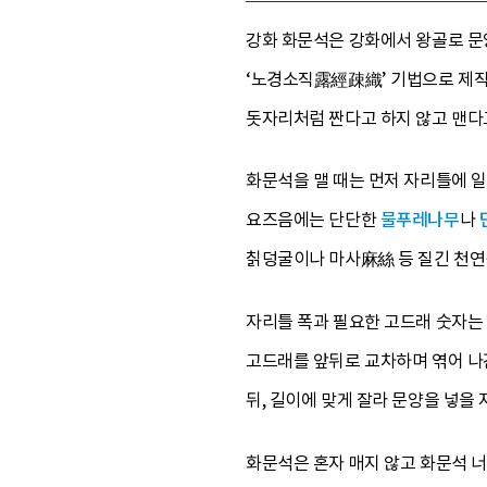
강화 화문석은 강화에서 왕골로 문양
‘노경소직露經疎織’ 기법으로 제작
돗자리처럼 짠다고 하지 않고 맨다
화문석을 맬 때는 먼저 자리틀에 
요즈음에는 단단한
물푸레나무
나
칡덩굴이나 마사麻絲 등 질긴 천
자리틀 폭과 필요한 고드래 숫자는
고드래를 앞뒤로 교차하며 엮어 나간
뒤, 길이에 맞게 잘라 문양을 넣을
화문석은 혼자 매지 않고 화문석 너