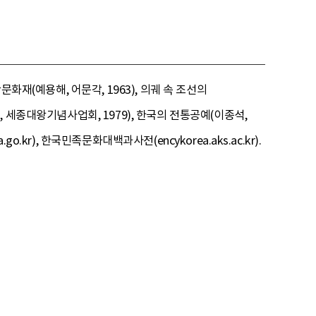
화재(예용해, 어문각, 1963), 의궤 속 조선의
재, 세종대왕기념사업회, 1979), 한국의 전통공예(이종석,
.go.kr), 한국민족문화대백과사전(encykorea.aks.ac.kr).