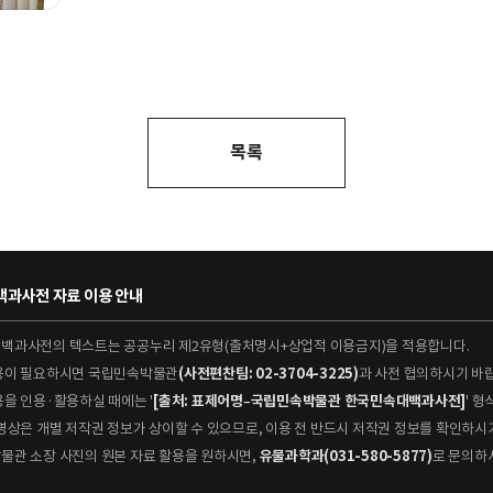
목록
과사전 자료 이용 안내
대백과사전의 텍스트는 공공누리 제2유형(출처명시+상업적 이용금지)을 적용합니다.
이용이 필요하시면 국립민속박물관
(사전편찬팀: 02-3704-3225)
과 사전 협의하시기 바
용을 인용·활용하실 때에는 '
[출처: 표제어명–국립민속박물관 한국민속대백과사전]
' 
 동영상은 개별 저작권 정보가 상이할 수 있으므로, 이용 전 반드시 저작권 정보를 확인하시
박물관 소장 사진의 원본 자료 활용을 원하시면,
유물과학과(031-580-5877)
로 문의하