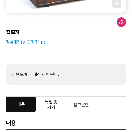
집필자
김삼대자(金三代子)
강원도에서 제작된 반닫이.
특징 및
내용
참고문헌
의의
내용