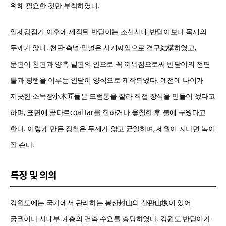
위해 필요한 것만 부착하였다.
일제강점기 이후에 제작된 반닫이는 조선시대 반닫이보다 목재의
두께가 얇다. 천판·측널·밑널은 사개짜임으로 결구結構하였고,
문판이 천판과 양측 널판의 안으로 꼭 끼워짐으로써 반닫이의 전면
틀과 평행을 이루는 안닫이 양식으로 제작되었다. 예전에 나이가
지긋한 소목장小木匠들은 드럼통을 잘라 직접 장식을 만들어 썼다고
하며, 표면에 콜타르coal tar를 칠하거나 옻칠한 후 불에 구웠다고
한다. 이렇게 만든 장철은 두께가 얇고 균일하며, 세월이 지나면 녹이
잘 슨다.
특징 및 의의
강원도에는 국가에서 관리하는 봉산封山의 산판山坂이 있어
궁궐이나 사대부 계층의 건축 수요를 충당하였다. 강원도 반닫이가