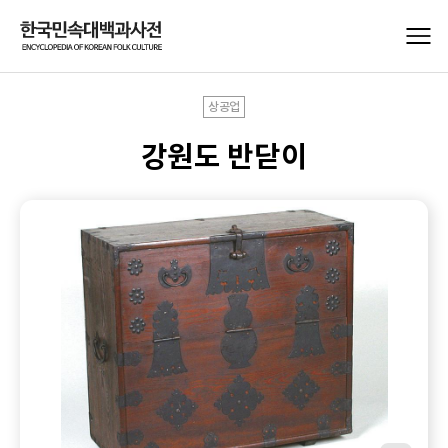
상공업
강원도 반닫이