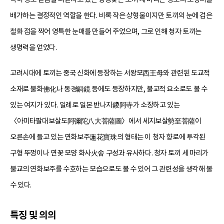
배가하는 결정적인 역할을 한다. 비록 작은 상형물이지만 토끼의 눈에 검은
철화 점을 찍어 영특한 눈매를 만들어 주었으며, 그로 인해 청자 토끼는
생명력을 얻었다.
고려시대에 토끼는 중국 신화에 등장하는 서왕모西王母와 관련된 도교적
소재로 불화佛化나 동경銅鏡 등에도 등장하지만, 불교적 요소로도 볼 수
있는 여지가 있다. 일례로 일본 반나지鑁阿寺가 소장하고 있는
〈아미타팔대보살도阿彌陀八大菩薩圖〉에서 세지보살勢至菩薩이
오른손에 들고 있는 연화보주蓮花寶珠의 형태는 이 청자 향로에 투각된
구형 뚜껑이나 연꽃 모양 화사火舍 구성과 유사하다. 청자 토끼 세 마리가
불교의 연화보주를 수호하는 모습으로도 볼 수 있어 그 관련성을 생각해 볼
수 있다.
특징 및 의의