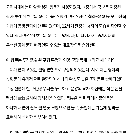
고려시대에는 다양한 청자 향로가 사용되었다. 그중에서 국보로 지정된
청자 투각 칠보무늬 향로는 음각·양각·투각·상감·첩화·상형 등 모든 장식
기법이 총동원되어 만들어졌으며, 12세기 절정기 청자의 모습을 확인할 수
있다. 청자 투각 칠보무늬 향로는 고려청자, 더 나아가서 고려시대의
우수한 공예문화를 확인할 수 있는 대표작으로 손꼽힌다.
이 향로는 투각透刻된 구형 뚜껑과 연꽃 모양 몸체 그리고 세 마리의
토끼가 받치고 있는 판형 받침으로 구성되어 있는데, 서로 다른 형태의
상형물이 유기적으로 결합되어 하나의 완성도 높은 조형물로 승화되었다.
뚜껑 전면에 칠보七寶 무늬를 투각하고 문양의 교차 지점에는 작은 점을
백상감白象嵌하여 장식성을 높였다. 몸통은 틀로 찍어낸 꽃잎들을
하나하나 붙여 활짝 핀 연꽃 모양으로 만들고, 꽃잎에는 가늘게 잎맥을
표현하여 섬세함을 부여하였다.
특히 향로 받침을 떠받치고 있는 앙증맞은 토끼 세 마리는 향로의 조형미를