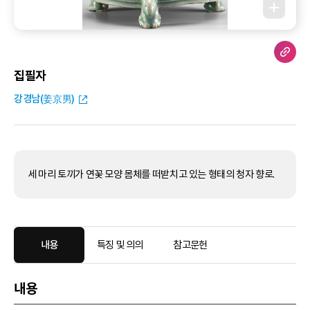
집필자
강경남(姜京男)
세 마리 토끼가 연꽃 모양 몸체를 떠받치고 있는 형태의 청자 향로.
내용
특징 및 의의
참고문헌
내용