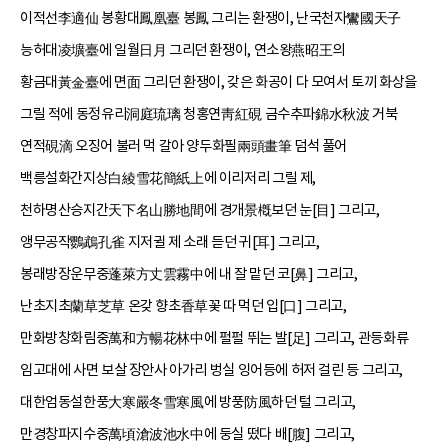
이적선李適仙 봉황대鳳凰臺 봉鳳 그리는 환쟁이, 난국천자鸞國天子
능허대凌壙臺에 일월日月 그리던 환쟁이, 연소왕燕昭王의
황금대黃金臺에 면面 그리던 환쟁이, 갖은 화공이 다 모여서 토끼 화상을
그릴 적에 동정유리洞庭琉璃 청홍연靑紅硯 금수추파錦水秋波 거북
연적硯滴 오징어 불러 먹 갈아 양두화필兩頭畫筆 덤석 풀어
백릉설화간지상白綾雪花簡紙上에 이리저리 그릴 제,
천하명산승지간天下名山勝地間에 경개景槪보던 눈[目] 그리고,
앵무공작鸚鵡孔雀 지저귈 제 소래 듣던 귀[耳] 그리고,
봉래방장운무중蓬萊方丈雲霧中에 내 잘 맡던 코[鼻] 그리고,
난초지초蘭草芝草 온갖 향초香草꽃 따 먹던 입[口] 그리고,
만화방창화림중萬和方暢花林中에 펄펄 뛰는 발[足] 그리고, 관등화류
임고대에 사면 보살 장안사 아가리 벙실 잉어등에 허저 걸린 등 그리고,
대한엄동설한풍大寒嚴冬雪寒風에 방풍防風하던 털 그리고,
만경창파지수중萬頃滄波池水中에 둥실 떴다 배[腹] 그리고,