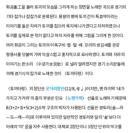
화공畫工을 불러 토끼의 모습을 그리게 하는 장면을 노래한 곡으로 경기의
기타 잡가나 잡잡가로 분류된다. 용왕의 병에 토끼 간이 특효약이라는
이야기를 들은 자라가 토끼를 잡으러 육지에 나가겠다고 자처하였으나
토끼를 실제로 본 적이 없다고 하자 자라를 위해 그림을 그리게 한 것이다.
여러 화공이 그리는 토끼의 이목구비·발·털·배·꼬리의 생김새를 온갖
형용사를 덧붙여 가며 익살스럽고 풍자적으로 묘사하였다. 토끼와 자라의
이야기는 판소리 〈수궁가水宮歌〉로 널리 알려졌지만 경기 소리꾼들에
의해 경기식의 잡가로 노래한 것이 〈토끼타령〉이다.
〈토끼타령〉의 장단은
굿거리장단
(12/8, 4/♩.)이지만, 맨 마지막 ‘네가
가지고 가거라’의 종지 부분은 민요 〈
노랫가락
〉 선율로 노래하기 때문에
8(3+2+3)+5(3+2)소박 구조의 박자가 사용된다. 선율은 경토리(솔—라
—도—레—미)로 이루어져 있지만 일반적인 경토리와 달리 ‘솔’보다 더
아래의 ‘미’ 음을 자주 사용한다. 대체로 2장단이나 3장단 단위의 악구를