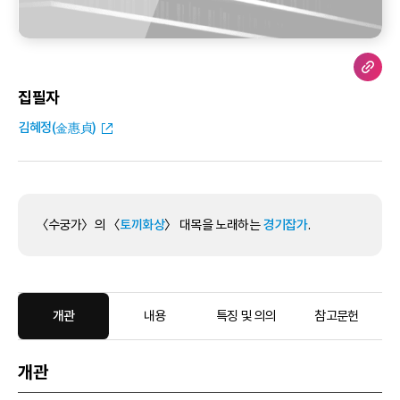
집필자
김혜정(金惠貞)
〈수궁가〉의 〈
토끼화상
〉 대목을 노래하는
경기잡가
.
개관
내용
특징 및 의의
참고문헌
개관