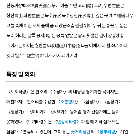
신농씨상백초神農氏嘗百草에 이슬 주던 꼬리[尾] 그려, 우편右便은
청산靑山 좌편左便은 녹수綠水 녹수청산綠氷靑山 깊은 곳 계수桂樹나무
그늘 속에 어린 새끼 품에 품고 앙금조춤 펄펄 뛰어 두 귀는 쫑끗 두 눈은
도리 허리는 잘룩 꽁지[尾]는 몽툭 앞발은 짧고 뒷발은 길어 깡총깡총
뛰어가는 아미산월반륜토峨嵋山月半輪兔ㄴ들 이에서 더 할소냐. 아나
옛다 별주부鱉主簿야 네가 가지고 가거라.
특징 및 의의
〈토끼타령〉은 판소리 〈수궁가〉의 내용을 경기화한 곡이지만
마찬가지로 판소리를 수용한 〈
소춘향가
〉 〈십장가〉 〈집장가〉
〈형장가〉 〈제비가〉 〈적벽가〉 등처럼 경기 긴잡가에는 들지
못하였다. 〈토끼타령〉은 〈
변강쇠타령
〉과 함께 기타 잡가 또는
잡잡가로 분류되고 있는데, 그 이유는
굿거리장단
의 〈
창부타령
〉 계열