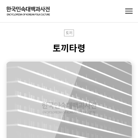
토끼
토끼타령