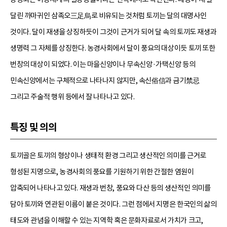
달린 까마귀인 삼족오三足烏로 비유되는 것처럼 토끼는 달의 대명사인
것이다. 달이 재생을 상징하듯이 그것이 근거가 되어 달 속의 토끼도 재생과
생명력 그 자체를 상징한다. 농경사회에서 달이 풍요의 대상이듯 토끼 또한
번창의 대상이 되었다. 이는 마을신앙이나 무속신앙·가택신앙 등의
민속신앙에서는 구체적으로 나타나지 않지만, 속신俗信과 금기禁忌
그리고 주술적 행위 등에서 잘 나타나고 있다.
특징 및 의의
토끼골은 토끼의 형상이나 생태적 환경 그리고 생산적인 의미를 근거로
형성된 지명으로, 농경사회의 풍요를 기원하기 위한 간절한 염원이
압축되어 나타나고 있다. 재생과 번창, 풍요와 다산 등의 생산적인 의미를
담아 토끼와 연관된 이름이 붙은 것이다. 그런 점에서 지명은 한국인의 삶의
태도와 관념을 이해할 수 있는 지역학 혹은 문화자료로서 가치가 크고,