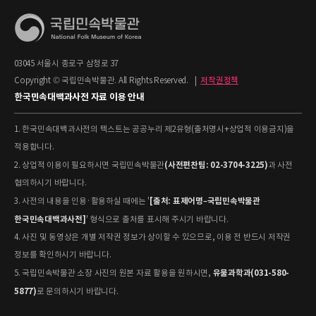
03045 서울시 종로구 삼청로 37
Copyright © 국립민속박물관. All Rights Reserved.
|
저작권정책
한국민속대백과사전 자료 이용 안내
1. 한국민속대백과사전의 텍스트는 공공누리 제2유형(출처명시+상업적 이용금지)을
적용합니다.
(사전편찬팀: 02-3704-3225)
2. 상업적 이용이 필요하시면 국립민속박물관
과 사전
협의하시기 바랍니다.
[출처: 표제어명–국립민속박물관
3. 사전의 내용을 인용·활용하실 때에는 '
한국민속대백과사전]
' 형식으로 출처를 표시해 주시기 바랍니다.
4. 사진 및 동영상은 개별 저작권 정보가 상이할 수 있으므로, 이용 전 반드시 저작권
정보를 확인하시기 바랍니다.
유물과학과(031-580-
5. 국립민속박물관 소장 사진의 원본 자료 활용을 원하시면,
5877)
로 문의하시기 바랍니다.