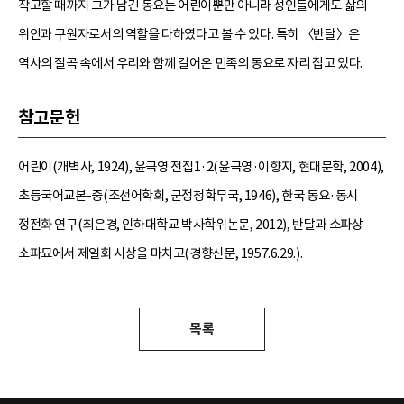
작고할 때까지 그가 남긴 동요는 어린이뿐만 아니라 성인들에게도 삶의
위안과 구원자로서의 역할을 다하였다고 볼 수 있다. 특히 〈반달〉은
역사의 질곡 속에서 우리와 함께 걸어온 민족의 동요로 자리 잡고 있다.
참고문헌
어린이(개벽사, 1924), 윤극영 전집1·2(윤극영·이향지, 현대문학, 2004),
초등국어교본-중(조선어학회, 군정청학무국, 1946), 한국 동요·동시
정전화 연구(최은경, 인하대학교 박사학위논문, 2012), 반달과 소파상
소파묘에서 제일회 시상을 마치고(경향신문, 1957.6.29.).
목록