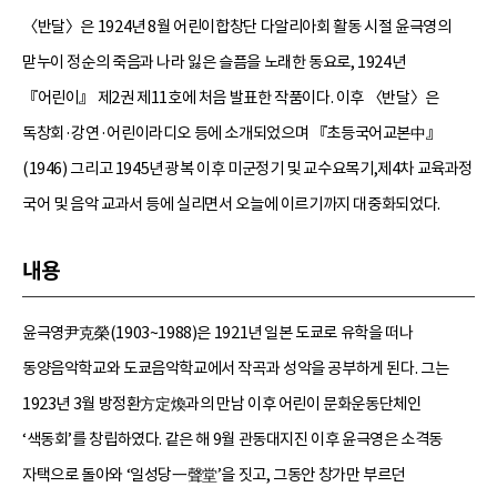
〈반달〉은 1924년 8월 어린이합창단 다알리아회 활동 시절 윤극영의
맏누이 정순의 죽음과 나라 잃은 슬픔을 노래한 동요로, 1924년
『어린이』 제2권 제11호에 처음 발표한 작품이다. 이후 〈반달〉은
독창회·강연·어린이라디오 등에 소개되었으며 『초등국어교본中』
(1946) 그리고 1945년 광복 이후 미군정기 및 교수요목기,제4차 교육과정
국어 및 음악 교과서 등에 실리면서 오늘에 이르기까지 대중화되었다.
내용
윤극영尹克榮(1903~1988)은 1921년 일본 도쿄로 유학을 떠나
동양음악학교와 도쿄음악학교에서 작곡과 성악을 공부하게 된다. 그는
1923년 3월 방정환方定煥과의 만남 이후 어린이 문화운동단체인
‘색동회’를 창립하였다. 같은 해 9월 관동대지진 이후 윤극영은 소격동
자택으로 돌아와 ‘일성당一聲堂’을 짓고, 그동안 창가만 부르던