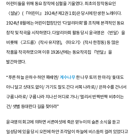
어린이들을 위해 동요 창작에 심혈을 기울였다. 최초의 창작동요인
〈설날〉(『어린이』 1924년 제2권 1호)은 당시에 탄생한 노래이다.
1924년 8월에는 어린이합창단인 ‘다알리아회’를 조직해 본격적인 동요
창작 및 작곡을 시작하였다. 다알리아회 활동 당시 윤극영은 〈반달〉을
비롯해 〈고드름〉(작사 유지영), 〈따오기〉(작사 한정동) 등 많은
작품을 작곡하였으며 이후 1926년에는 동요작곡집 『반달』을
발간하였다.
“푸른 하늘 은하수 하얀 쪽배엔/
계수나무
한 나무 토끼 한 마리/ 돛대도
아니 달고 삿대도 없이/ 가기도 잘도 간다 서쪽 나라로// 은하수를 건너서
구름 나라로/ 구름 나라 지나선 어디로 가나/ 멀리서 반짝반짝 비추이는
건/ 샛별 등대란다 길을 찾아라”
윤극영의 회고에 의하면 서른여섯에 죽은 맏누이의 슬픈 소식을 듣고
일성당에 있을 당시 오전에 하얀 조각달이 하늘에 비스듬히 걸려 있었다고