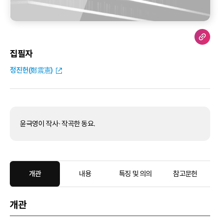
집필자
정진헌(鄭震憲)
윤극영이 작사·작곡한 동요.
개관
내용
특징 및 의의
참고문헌
개관