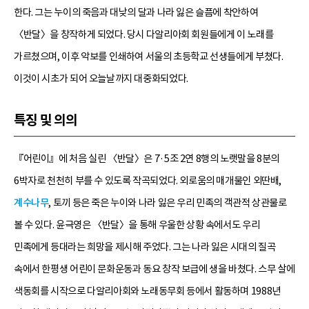
한다. 그는 누이의 죽음과 대낮의 달과 나라 잃은 슬픔에 착안하여
〈반달〉을 창작하게 되었다. 당시 다알리아회 회원들에게 이 노래를
가르쳤으며, 이후 악보를 인쇄하여 서울의 초등학교 선생들에게 부쳤다.
이것이 시초가 되어 오늘날까지 대중화되었다.
특징 및 의의
『어린이』에 처음 실린 〈반달〉은 7·5조 2연 8행의 노랫말을 8분의
6박자로 천천히 부를 수 있도록 작곡되었다. 외로움의 매개물인 외딴배,
계수나무
, 토끼 등은 죽은 누이와 나라 잃은 우리 민족의 객관적 상관물로
볼 수 있다. 윤극영은 〈반달〉을 통해 우울한 상황 속에서도 우리
민족에게 등대라는 희망을 제시해 주었다. 그는 나라 잃은 시대의 질곡
속에서 한평생 어린이 문화운동과 동요 창작 보급에 생을 바쳤다. 스무 살에
색동회를 시작으로 다알리아회와 노래동무회 등에서 활동하며 1988년