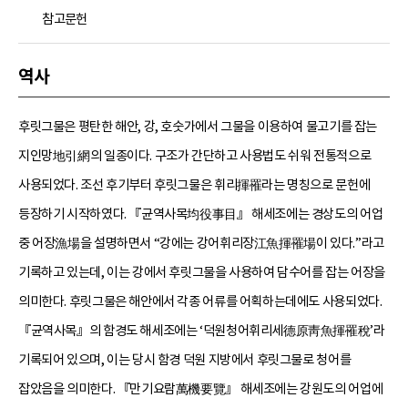
참고문헌
역사
후릿그물은 평탄한 해안, 강, 호숫가에서 그물을 이용하여 물고기를 잡는
지인망地引網의 일종이다. 구조가 간단하고 사용법도 쉬워 전통적으로
사용되었다. 조선 후기부터 후릿그물은 휘리揮罹라는 명칭으로 문헌에
등장하기 시작하였다. 『균역사목均役事目』 해세조에는 경상도의 어업
중 어장漁場을 설명하면서 “강에는 강어휘리장江魚揮罹場이 있다.”라고
기록하고 있는데, 이는 강에서 후릿그물을 사용하여 담수어를 잡는 어장을
의미한다. 후릿그물은 해안에서 각종 어류를 어획하는데에도 사용되었다.
『균역사목』의 함경도 해세조에는 ‘덕원청어휘리세德原靑魚揮罹稅’라
기록되어 있으며, 이는 당시 함경 덕원 지방에서 후릿그물로 청어를
잡았음을 의미한다. 『만기요람萬機要覽』 해세조에는 강원도의 어업에