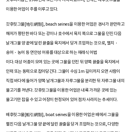
이용한 어업이 주를 이루고 있다.
갓후릿그물[地引網類], beach seines을 이용한 어업은 경사가 완만하고
해저가 평탄한 바다 또는 강이나 호수에서 육지 쪽으로 그물을 던진 다음
날개그물 양 끝에 달린 끌줄을 육지에서 당겨 조업하는 것으로, 멸치・
숭어・농어 등 연안성 어류를 대상으로 하는 재래식 어법
이다. 대상 어종이 모여 있는 곳에 그물을 던진 뒤 양쪽 끌줄을 육지에서
인력 또는 동력으로 잡아당긴다. 그물이 수심 1m 깊이까지 오면 사람이
직접 바다에 들어가 양쪽 날개그물과 자루그물을 분리한 뒤 자루그물 내의
물고기를 꺼낸다. 갓후릿그물을 이용한 어업은 내륙 가까운 곳에 있는
물고기만 잡을 수 있고 어장이 한정되어 있어 점차 사라지는 추세이다.
배후릿그물[船引網類], boat seines을 이용한 어업은 배에서 그물을
펼친 다음 날개그물 양 끝에 달린 끌줄을 당겨 조업하는 것으로, 다양한