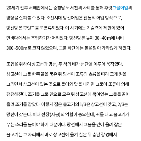
20세기 전후 서해안에서는 충청남도 서천의 사례를 통해 후릿
그물어업
의
양상을 살펴볼 수 있다. 조선시대 망선어업은 전통적 어업 방식으로,
망선망은 후릿그물로 분류되었다. 이 시기에는 기술력에 제한이 있어
먼바다에서는 조업하기가 어려웠다. 망선망은 높이 30~40m에 너비
300~500m로 크지 않았으며, 그물 하단에는 돌을 달아 가라앉게 하였다.
조업을 위하여 상고선과 망선, 두 척의 배가 선단을 이루어 움직였다.
상고선에 그물 한쪽 끝을 묶은 뒤 망선이 조류의 흐름을 따라 크게 원을
그리면서 상고선이 있는 곳으로 돌아와 닻을 내리면 그물이 조류에 의해
팽팽해진다. 조기를 그물 안으로 모은 뒤 상고선에 묶여있는 그물을 끌어
올려 조기를 잡았다. 이렇게 잡은 물고기의 1/3은 상고선이 갖고, 2/3는
망선이 갖는다. 이때 선장(사공)의 역할이 중요한데, 귀를 대고 물고기가
우는 소리를 들어야 하기 때문이다. 망선에서 그물을 걷어 올려 잡은
물고기는 그 자리에서 바로 상고선에 옮겨 실은 뒤 충남 강경에서