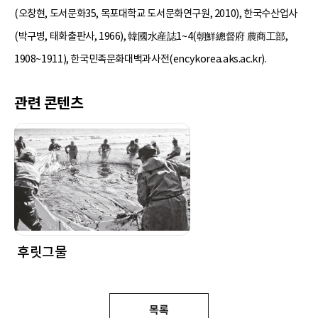
(오창현, 도서문화35, 목포대학교 도서문화연구원, 2010), 한국수산업사
(박구병, 태화출판사, 1966), 韓國水産誌1~4(朝鮮總督府 農商工部,
1908~1911), 한국민족문화대백과사전(encykorea.aks.ac.kr).
관련 콘텐츠
후릿그물
목록