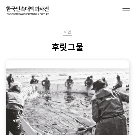
어업
후릿그물