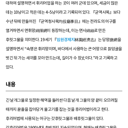
대하여 설명하면서 휘리어업을 하는 곳이 여러 군데 있으며, 세금이 많은
데는 10냥이고 적은 데는 4~5냥이라고 기록되어 있다. 『균역사목』보다
수년 뒤에 만들어진 『균역청사목均役廳事目』에는 전라도의 어구를
열거하면서 면휘망綿揮網이 등장하는데, 이는 면사綿絲로 만든
후릿그물을 의미한다. 19세기 『
임원경제지
林園經濟志』는 당망搪網을
설명하면서 “속명은 휘리망이며, 바다에서 사용하는 큰 어망으로 칡덩굴을
벗긴 뒤 가는 새끼를 꼬아 만드는데, 길이가 수 장丈이다.”라고 기록하고
있다.
내용
긴 날개그물로 일정한 해역을 둘러싼 다음 날개 그물의 양 끝이 오므려질
때까지 끌줄을 잡아당겨 물고기를 잡는 것을 후리어법이라고 한다.
후리어법에 사용되는 어구는 갓후릿그물과 배후릿그물이 있다.
갓후리어법은 1900년대 초반까지 지속되었으며, 현재는 배후릿그물을