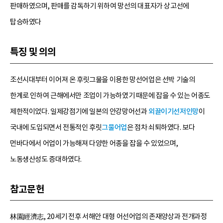
판매하였으며, 판매를 감독하기 위하여 망선의 대표자가 상고선에
탑승하였다
특징 및 의의
조선시대부터 이어져 온 후릿그물을 이용한 망선어업은 선박 기술의
한계로 인하여 근해에서만 조업이 가능하였기 때문에 잡을 수 있는 어종도
제한적이었다. 일제강점기에 일본의 안강망어선과
외끌이기선저인망
이
국내에 도입되면서 전통적인 후릿
그물어업
은 점차 쇠퇴하였다. 보다
먼바다에서 어업이 가능해져 다양한 어종을 잡을 수 있었으며,
노동생산성도 증대하였다.
참고문헌
林園經濟志, 20세기 전후 서해안 대형 어선어업의 존재양상과 전개과정