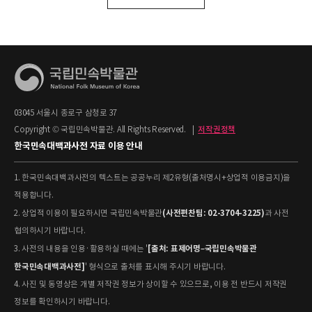
03045 서울시 종로구 삼청로 37
Copyright © 국립민속박물관. All Rights Reserved.
|
저작권정책
한국민속대백과사전 자료 이용 안내
1. 한국민속대백과사전의 텍스트는 공공누리 제2유형(출처명시+상업적 이용금지)을
적용합니다.
(사전편찬팀: 02-3704-3225)
2. 상업적 이용이 필요하시면 국립민속박물관
과 사전
협의하시기 바랍니다.
[출처: 표제어명–국립민속박물관
3. 사전의 내용을 인용·활용하실 때에는 '
한국민속대백과사전]
' 형식으로 출처를 표시해 주시기 바랍니다.
4. 사진 및 동영상은 개별 저작권 정보가 상이할 수 있으므로, 이용 전 반드시 저작권
정보를 확인하시기 바랍니다.