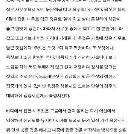
잡은 새우젓으로 약간 붉은색을 띠고 육젓보다는 작다. 육젓은 음력
6월에 잡힌 새우로 담근 젓갈로, 알이 차고 살이 튼실하여 식감이
좋고 단맛이 풍긴다. 따라서 새우젓 중에서 최고로 칠 뿐만 아니라
값도 소고기보다 비싼 가격에 거래된다. 추젓은 가을에 잡은 새우로
담근 젓갈이다. 추젓은 오젓보다 작고 깨끗하다. 또 오젓이나
육젓보다 소금 함량이 적다. 어획시기가 신선한 가을이다 보니
소금을 적게 써도 부패하지 않고 값이 저렴하여 김치를 담그는
젓갈로 주로 쓴다. 토굴새우젓은 김장철에 맞춘 추젓의 생산에
집중되어 있다. 값비싼 육젓은 상할지도 모르는 만일의 경우에
대비하여 냉장시설에서 숙성시킨다.
바다에서 잡은 새우젓은 그물에서 건져 올리는 즉시 어선에서
염장하여 신선도를 유지한다. 이를 토굴로 옮겨 일정 기간 숙성시킨
뒤 먼저 넣은 것은 빼내고 나중에 잡은 것을 저장하는 방식으로 순환