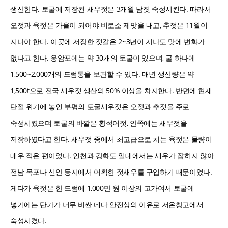
생산한다. 토굴에 저장된 새우젓은 3개월 남짓 숙성시킨다. 따라서
오젓과 육젓은 가을이 되어야 비로소 제맛을 내고, 추젓은 11월이
지나야 한다. 이곳에 저장한 젓갈은 2~3년이 지나도 맛에 변화가
없다고 한다. 옹암포에는 약 30개의 토굴이 있으며, 굴 하나에
1,500~2,000개의 드럼통을 보관할 수 있다. 매년 생산량은 약
1,500t으로 전국 새우젓 생산의 50% 이상을 차지한다. 반면에 현재
단절 위기에 놓인 부평의 토굴새우젓은 오젓과 추젓을 주로
숙성시켰으며 토굴의 바깥은 황석어젓, 안쪽에는 새우젓을
저장하였다고 한다. 새우젓 중에서 최고급으로 치는 육젓은 물량이
매우 적은 편이었다. 인천과 강화도 일대에서는 새우가 잡히지 않아
전남 목포나 신안 등지에서 어획한 젓새우를 구입하기 때문이었다.
게다가 육젓은 한 드럼에 1,000만 원 이상의 고가여서 토굴에
넣기에는 단가가 너무 비싼 데다 안전상의 이유로 저온창고에서
숙성시켰다.