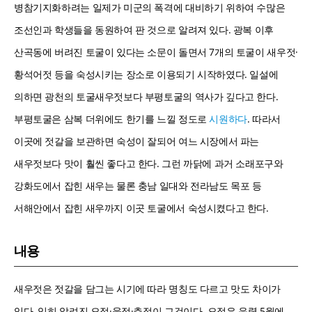
병참기지화하려는 일제가 미군의 폭격에 대비하기 위하여 수많은
조선인과 학생들을 동원하여 판 것으로 알려져 있다. 광복 이후
산곡동에 버려진 토굴이 있다는 소문이 돌면서 7개의 토굴이 새우젓·
황석어젓 등을 숙성시키는 장소로 이용되기 시작하였다. 일설에
의하면 광천의 토굴새우젓보다 부평토굴의 역사가 깊다고 한다.
부평토굴은 삼복 더위에도 한기를 느낄 정도로
시원하다
. 따라서
이곳에 젓갈을 보관하면 숙성이 잘되어 여느 시장에서 파는
새우젓보다 맛이 훨씬 좋다고 한다. 그런 까닭에 과거 소래포구와
강화도에서 잡힌 새우는 물론 충남 일대와 전라남도 목포 등
서해안에서 잡힌 새우까지 이곳 토굴에서 숙성시켰다고 한다.
내용
새우젓은 젓갈을 담그는 시기에 따라 명칭도 다르고 맛도 차이가
있다. 익히 알려진 오젓·육젓·추젓이 그것이다. 오젓은 음력 5월에