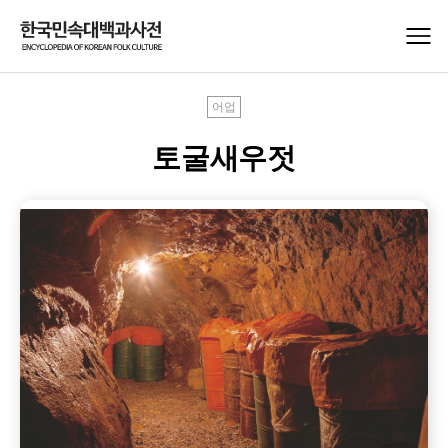
어업
토굴새우젓