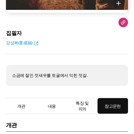
집필자
강성복(姜成福)
소금에 절인 젓새우를 토굴에서 익힌 젓갈.
특징 및
개관
내용
참고문헌
의의
개관