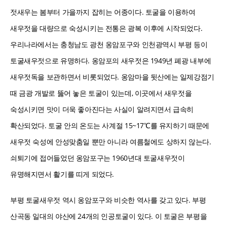
젓새우는 봄부터 가을까지 잡히는 어종이다. 토굴을 이용하여
새우젓을 대량으로 숙성시키는 전통은 광복 이후에 시작되었다.
우리나라에서는 충청남도 광천 옹암포구와 인천광역시 부평 등이
토굴새우젓으로 유명하다. 옹암포의 새우젓은 1949년 폐광 내부에
새우젓독을 보관하면서 비롯되었다. 옹암마을 뒷산에는 일제강점기
때 금광 개발로 뚫어 놓은 토굴이 있는데, 이곳에서 새우젓을
숙성시키면 맛이 더욱 좋아진다는 사실이 알려지면서 급속히
확산되었다. 토굴 안의 온도는 사계절 15~17℃를 유지하기 때문에
새우젓 숙성에 안성맞춤일 뿐만 아니라 여름철에도 상하지 않는다.
쇠퇴기에 접어들었던 옹암포구는 1960년대 토굴새우젓이
유명해지면서 활기를 띠게 되었다.
부평 토굴새우젓 역시 옹암포구와 비슷한 역사를 갖고 있다. 부평
산곡동 일대의 야산에 24개의 인공토굴이 있다. 이 토굴은 부평을