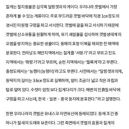
칠게는 절지동물문 십각목 달랑겟과의 게이다. 우리나라 갯벌에서 가장
흔하게 볼 수 있는 게류이다. 주로 부드러운 갯벌 바닥에 직경 1㎝ 정도의
경사진 타원형 구멍을 파고 서식한다. 갯벌에 굴을 파고 서식하기 때문에
갯벌에 산소유통을 원활하게 하며, 유기 쇄설물을 섭식하여 갯벌생태계의
오염을 방지하는 중요한 생물이다. 동해의 포항 이북을 제외한 전 해역에
분포한다. 전라남도 해안지역에서는 칠게를 ‘서렁기’ 라고 부르고 진도
지역에서는 ‘화랑기’라고 부르며, 순천 지역에서는 ‘찔룩게’라고 부른다.
충청도에서는 ‘능젱이(능쟁이)’라고도 부른다. 사전에서는 “달랑겟과의게,
등딱지의 길이는 3.6㎝ 정도로 길쭉하며, 앞이 조금 더 넓고 작은 과립과
털로 덮여 있다. 수컷이 암컷 보다 집게다리가 크다. 해변의 진흙질 바닥에
구멍을 파고 사는데, 한국・일본・중국 등지에 분포한다.”라고 설명한다.
한편 우리나라의 갯벌은 유네스코 자연유산에 등재되었다. 등재 조건 중
하나가 철새의 도래와 보존이다. 그런 측면에서 갯벌의 효용과 칠게의