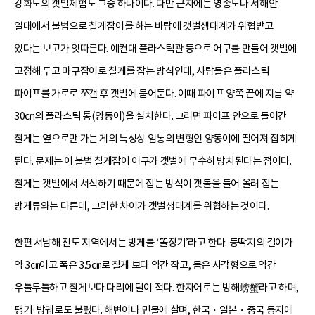
강화도의 갯벌체험도 그중 하나이다. 다만 근자에는 영종도나 서해안
일대에서 불법으로 칠게잡이를 하는 바람에 갯벌생태계가 위협받고
있다는 보고가 잇따른다. 예컨대 플라스틱관 등으로 어구를 만들어 갯벌에
고정해 두고 마구잡이로 칠게를 잡는 방식인데, 사람들은 플라스틱
파이프를 가로로 쪼갠 후 갯벌에 묻어둔다. 이때 파이프 양쪽 끝에 지름 약
30㎝의 플라스틱 통(양동이)을 설치한다. 그러면 파이프 안으로 들어간
칠게는 옆으로만 가는 게의 특성상 임통의 변형인 양동이에 떨어져 잡히게
된다. 문제는 이 불법 칠게잡이 어구가 갯벌에 무수히 방치된다는 점이다.
칠게는 갯벌에서 서식하기 때문에 잡는 방식이 갯돌을 들어 올려 잡는
방게류와는 다른데, 그러한 차이가 갯벌생태계를 위협하는 것이다.
한편 서남해 진도 지역에서는 방게를 ‘똘장기’라고 한다. 등딱지의 길이가
약 3㎝이고 폭은 3.5㎝로 칠게 보다 약간 작고, 몸은 사각형으로 약간
우툴두툴하고 칠게보다 다리에 털이 적다. 한자어로는 방해螃蟹라고 하며,
팽기·방궤로도 불렸다. 해변이나 민물에 살며, 한국・일본・중국 등지에