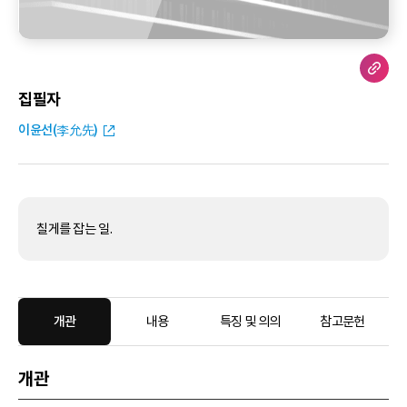
집필자
이윤선(李允先)
칠게를 잡는 일.
개관
내용
특징 및 의의
참고문헌
개관