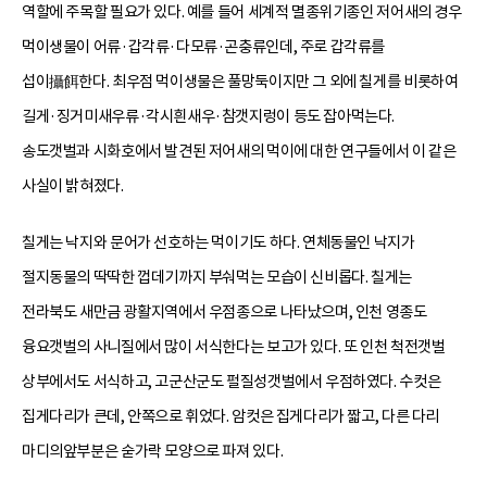
역할에 주목할 필요가 있다. 예를 들어 세계적 멸종위기종인 저어새의 경우
먹이생물이 어류·갑각류·다모류·곤충류인데, 주로 갑각류를
섭이攝餌한다. 최우점 먹이생물은 풀망둑이지만 그 외에 칠게를 비롯하여
길게·징거미새우류·각시흰새우·참갯지렁이 등도 잡아먹는다.
송도갯벌과 시화호에서 발견된 저어새의 먹이에 대한 연구들에서 이 같은
사실이 밝혀졌다.
칠게는 낙지와 문어가 선호하는 먹이기도 하다. 연체동물인 낙지가
절지동물의 딱딱한 껍데기까지 부숴먹는 모습이 신비롭다. 칠게는
전라북도 새만금 광활지역에서 우점종으로 나타났으며, 인천 영종도
융요갯벌의 사니질에서 많이 서식한다는 보고가 있다. 또 인천 척전갯벌
상부에서도 서식하고, 고군산군도 펄질성갯벌에서 우점하였다. 수컷은
집게다리가 큰데, 안쪽으로 휘었다. 암컷은 집게다리가 짧고, 다른 다리
마디의앞부분은 숟가락 모양으로 파져 있다.