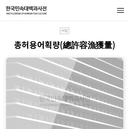
어업
총허용어획량(總許容漁獲量)