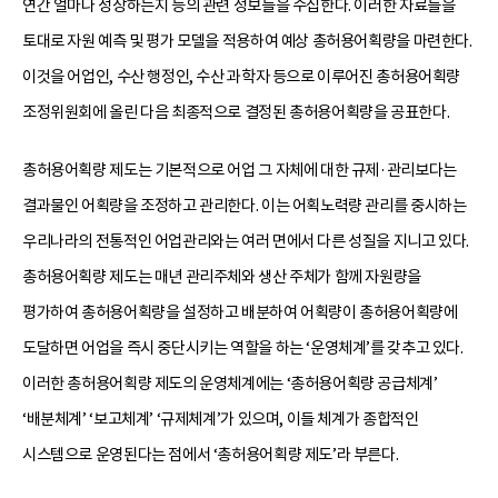
연간 얼마나 성장하는지 등의 관련 정보들을 수집한다. 이러한 자료들을
토대로 자원 예측 및 평가 모델을 적용하여 예상 총허용어획량을 마련한다.
이것을 어업인, 수산 행정인, 수산 과학자 등으로 이루어진 총허용어획량
조정위원회에 올린 다음 최종적으로 결정된 총허용어획량을 공표한다.
총허용어획량 제도는 기본적으로 어업 그 자체에 대한 규제·관리보다는
결과물인 어획량을 조정하고 관리한다. 이는 어획노력량 관리를 중시하는
우리나라의 전통적인 어업관리와는 여러 면에서 다른 성질을 지니고 있다.
총허용어획량 제도는 매년 관리주체와 생산 주체가 함께 자원량을
평가하여 총허용어획량을 설정하고 배분하여 어획량이 총허용어획량에
도달하면 어업을 즉시 중단시키는 역할을 하는 ‘운영체계’를 갖추고 있다.
이러한 총허용어획량 제도의 운영체계에는 ‘총허용어획량 공급체계’
‘배분체계’ ‘보고체계’ ‘규제체계’가 있으며, 이들 체계가 종합적인
시스템으로 운영된다는 점에서 ‘총허용어획량 제도’라 부른다.