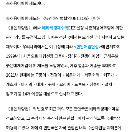
총허용어획량 제도이다.
총허용어획량 제도는 〈유엔해양법협약UNCLOS〉(이하
〈유엔해양법〉)에서
배타적경제수역
EEZ 설정 시총허용어획량에 의한
관리 의무를 규정하고 있다. 이는 선진국에서는 오래전부터 시행하고 있는
제도이다. 우리나라에서는 이 규정에 따라 <
한일어업협정
>에 연계하여
1999년에 처음으로 대형선망 고등어·정어리·전갱이어업과 근해통발
붉은대게어업에 이 제도를 도입하였고, 이후 업종과 어종을 확대하여
2021년 현재에는 고등어・전갱이・붉은대게・제주소라・키조개・
개조개・바지락・대게・꽃게・오징어・도루묵・참홍어・갈치・
참조기 등 14개 어종을 대상으로 실시하고 있다.
〈유엔해양법〉의 발효로 최근 거의 모든 연안국은 배타적경제수역을
선포하였고, 그 수역 내의 수산자원은 관할국에서 관리하도록 국제법상
허용되고 있다. 이에 각 연안국은 자국 관할권 내의 수산자원을 지혜롭게